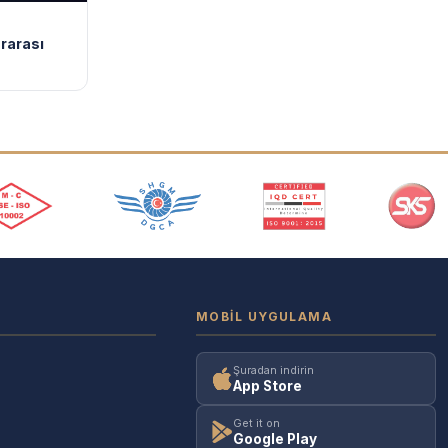
ararası
MOBIL UYGULAMA
Şuradan indirin
App Store
Get it on
Google Play