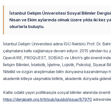
İstanbul Gelişim Üniversitesi Sosyal Bilimler Der
Nisan ve Ekim aylarında olmak üzere yılda iki kez y
okurlarla buluştu.
İstanbul Gelişim Üniversitesi adına İGÜ Rektörü Prof. Dr. Bahr
çalışmalara katkı sağlamaya devam ediyor. 2015 yılından b
OpenAIRE, PROQUEST, SOBİAD ve Ulrich’s gibi önemli indekslerde 
İletişim Bilimleri, İstatistik, İşletme, Lojistik, Psikoloji, Siyas
Nitelikli ve özgün araştırmaları bilim dünyasına kazandırmayı 
akademik kitleye ulaşmakla birlikte, akademik dünyada gidere
Kalite odaklı yayın politikasıyla sosyal bilimler alanında önem
https://dergipark.org.tr/tr/pub/igusbd/issue/87970
adresinden 