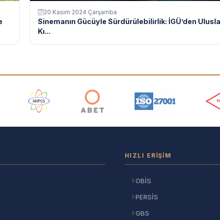
20 Kasım 2024 Çarşamba
e
Sinemanın Gücüyle Sürdürülebilirlik: İGÜ’den Ulusl
Kı...
ı
HIZLI ERIŞIM
OBİS
PERSİS
GBS