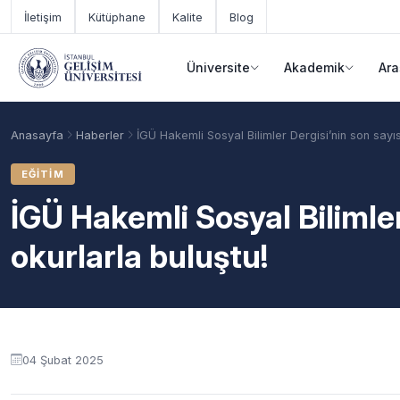
Ana içeriğe geç
İletişim
Kütüphane
Kalite
Blog
Üniversite
Akademik
Ara
Anasayfa
Haberler
İGÜ Hakemli Sosyal Bilimler Dergisi’nin son sayıs
EĞITIM
İGÜ Hakemli Sosyal Bilimler
okurlarla buluştu!
Akademik Takvim
Burslar
Taban Puanlar
04 Şubat 2025