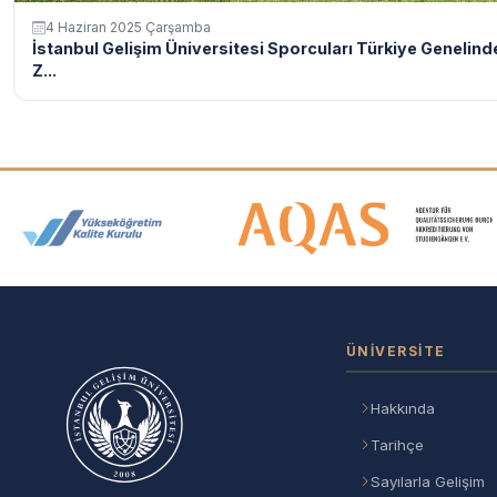
4 Haziran 2025 Çarşamba
İstanbul Gelişim Üniversitesi Sporcuları Türkiye Genelind
Z...
Akreditasyon ve Üyelik Logolar
ÜNIVERSITE
Hakkında
Tarihçe
Sayılarla Gelişim