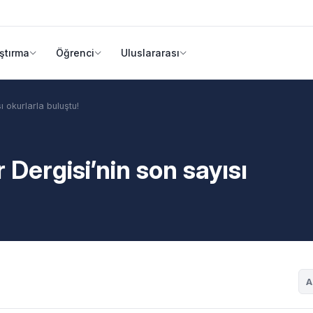
ştırma
Öğrenci
Uluslararası
ı okurlarla buluştu!
 Dergisi’nin son sayısı
A