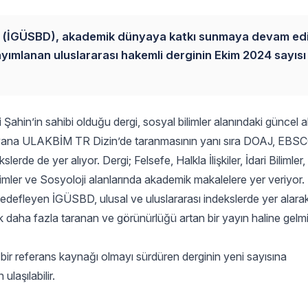
gisi (İGÜSBD), akademik dünyaya katkı sunmaya devam edi
ayımlanan uluslararası hakemli derginin Ekim 2024 sayısı
i Şahin’in sahibi olduğu dergi, sosyal bilimler alanındaki güncel
u yana ULAKBİM TR Dizin’de taranmasının yanı sıra DOAJ, EBSC
de yer alıyor. Dergi; Felsefe, Halkla İlişkiler, İdari Bilimler, İ
al Bilimler ve Sosyoloji alanlarında akademik makalelere yer veriyor.
hedefleyen İGÜSBD, ulusal ve uluslararası indekslerde yer alarak
k daha fazla taranan ve görünürlüğü artan bir yayın haline gel
li bir referans kaynağı olmayı sürdüren derginin yeni sayısına
ulaşılabilir.