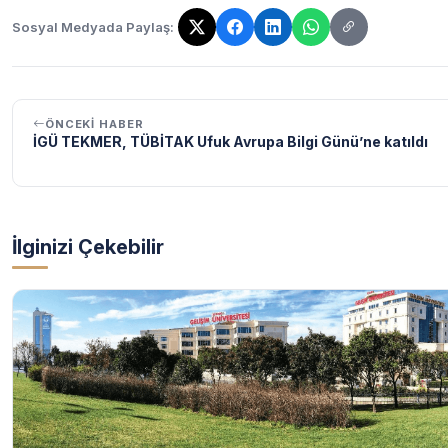
Sosyal Medyada Paylaş:
Bağlantı kopyalandı!
ÖNCEKI HABER
İGÜ TEKMER, TÜBİTAK Ufuk Avrupa Bilgi Günü’ne katıldı
İlginizi Çekebilir