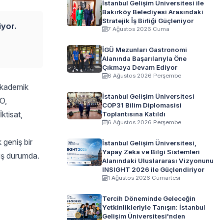
İstanbul Gelişim Üniversitesi ile
Bakırköy Belediyesi Arasındaki
Stratejik İş Birliği Güçleniyor
yor.
7 Ağustos 2026 Cuma
İGÜ Mezunları Gastronomi
Alanında Başarılarıyla Öne
Çıkmaya Devam Ediyor
6 Ağustos 2026 Perşembe
 akademik
İstanbul Gelişim Üniversitesi
O,
COP31 Bilim Diplomasisi
ktisat,
Toplantısına Katıldı
6 Ağustos 2026 Perşembe
 geniş bir
İstanbul Gelişim Üniversitesi,
Yapay Zeka ve Bilgi Sistemleri
miş durumda.
Alanındaki Uluslararası Vizyonunu
INSIGHT 2026 ile Güçlendiriyor
1 Ağustos 2026 Cumartesi
Tercih Döneminde Geleceğin
Yetkinlikleriyle Tanışın: İstanbul
Gelişim Üniversitesi'nden