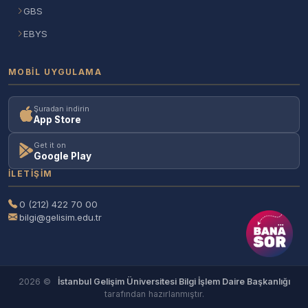
GBS
EBYS
MOBIL UYGULAMA
Şuradan indirin
App Store
Get it on
Google Play
İLETIŞIM
0 (212) 422 70 00
bilgi@gelisim.edu.tr
2026 ©
İstanbul Gelişim Üniversitesi Bilgi İşlem Daire Başkanlığı
tarafından hazırlanmıştır.