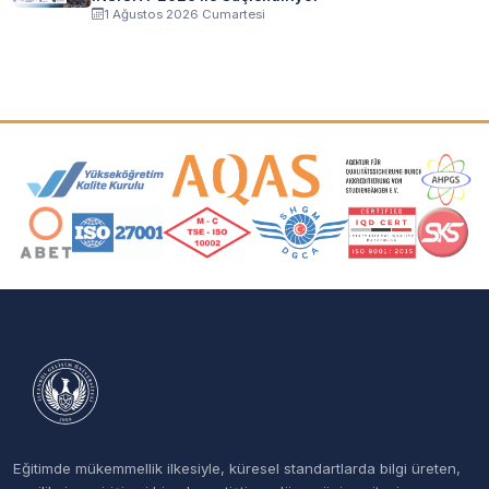
1 Ağustos 2026 Cumartesi
Akreditasyon ve Üyelik Logoları
Eğitimde mükemmellik ilkesiyle, küresel standartlarda bilgi üreten,