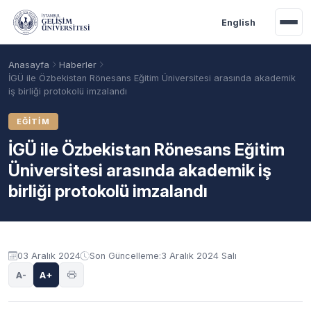
Ana içeriğe geç
English
Anasayfa
Haberler
İGÜ ile Özbekistan Rönesans Eğitim Üniversitesi arasında akademik
iş birliği protokolü imzalandı
EĞITIM
İGÜ ile Özbekistan Rönesans Eğitim
Üniversitesi arasında akademik iş
birliği protokolü imzalandı
Akademik Takvim
Burslar
Taban Puanlar
03 Aralık 2024
Son Güncelleme:
3 Aralık 2024 Salı
A-
A+