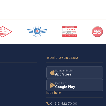
MOBIL UYGULAMA
Şuradan indirin
App Store
Get it on
Google Play
İLETIŞIM
0 (212) 422 70 00