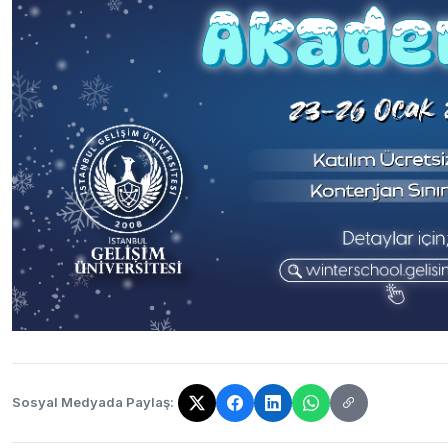
Sosyal Medyada Paylaş:
Bağlantı kopyalandı!