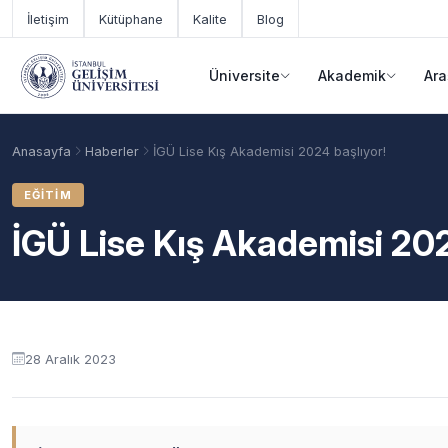
Ana içeriğe geç
İletişim
Kütüphane
Kalite
Blog
Üniversite
Akademik
Ara
Anasayfa
Haberler
İGÜ Lise Kış Akademisi 2024 başlıyor!
EĞITIM
İGÜ Lise Kış Akademisi 202
28 Aralık 2023
Akademik Takvim
Burslar
Taban Puanlar