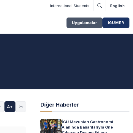
International Students
English
Uygulamalar
IGUMER
Diğer Haberler
-
A+
İGÜ Mezunları Gastronomi
Alanında Başarılarıyla Öne
Çıkmaya Devam Ediyor