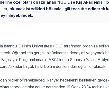
ilerine özel olarak hazırlanan “İGÜ Lise Kış Akademisi” b
ler, okumak istedikleri bölümle ilgili tecrübe edinerek k
eneyimleyebilecek.
a İstanbul Gelişim Üniversitesi (İGÜ) tarafından organize edilen
necek. Öğrencilerin gerçek bir üniversite deneyimi yaşayarak ha
e; Bilgisayar Programlamanın ABC’sinden Senaryo Yazım Atölye
ret’e kadar birçok farklı bölüm derslerinden eğitimler olacak.
an bilgiler öğrenebileceği; kariyer hedeflerini belirlerken gerçek
winterschool.gelisim.edu.tr adresinden 19 Ocak 2024 tarihine k