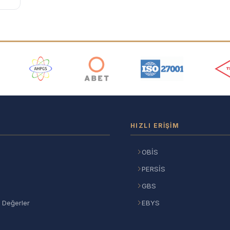
ı
HIZLI ERIŞIM
OBİS
PERSİS
GBS
 Değerler
EBYS