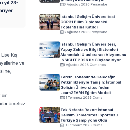
u yıl 23-
6 Ağustos 2026 Perşembe
ariyer
İstanbul Gelişim Üniversitesi
COP31 Bilim Diplomasisi
Toplantısına Katıldı
6 Ağustos 2026 Perşembe
İstanbul Gelişim Üniversitesi,
Yapay Zeka ve Bilgi Sistemleri
 Lise Kış
Alanındaki Uluslararası Vizyonunu
INSIGHT 2026 ile Güçlendiriyor
yallerine ve
1 Ağustos 2026 Cumartesi
si’ne,
Tercih Döneminde Geleceğin
Yetkinlikleriyle Tanışın: İstanbul
Gelişim Üniversitesi'nden
Learn2EARN Eğitim Modeli
 bir
31 Temmuz 2026 Cuma
adar ücretsiz
Tek Nefeste Rekor: İstanbul
Gelişim Üniversitesi Sporcusu
Türkiye Şampiyonu Oldu
31 Temmuz 2026 Cuma