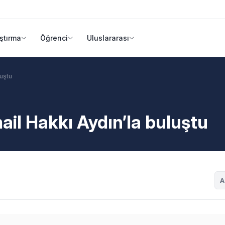
ştırma
Öğrenci
Uluslararası
luştu
mail Hakkı Aydın’la buluştu
A