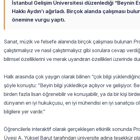
İstanbul Gelişim Üniversitesi düzenlediği “Beynin Esr
Hakkı Aydın’ı ağırladı. Birçok alanda çalışması bul
önemine vurgu yaptı.
Sanat, müzik ve felsefe alanında birçok çalışması bulunan Pr
çalıştırmalıyız ve nasıl çalıştırmalıyız gibi sorulara cevap ver
bilimsel özelliklerini ve merak uyandıran özellikleri üzerinde du
Halk arasında çok yaygın olarak bilinen “çok bilgi yüklendiğind
şöyle konuştu: “Beyin bilgi yükledikçe açılıyor ve gelişiyor. B
birden fazla lisan öğrenebilir ve konuşabilir, ya da bir kişi birde
dünyanın en iyi hukukçusu, en iyi mühendisi en iyi sanatçısı ol
bilgilere yer vardır.”
Öğrencilerle interaktif olarak gerçekleşen etkinlik sonunda Pro
Üyesi A. Yüksel Barut tarafından üniversite adına teşekkür plak