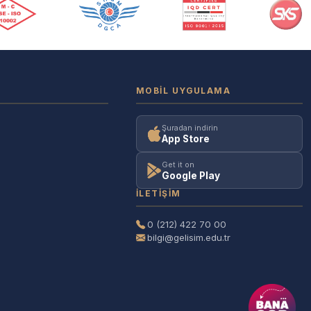
MOBIL UYGULAMA
Şuradan indirin
App Store
Get it on
Google Play
İLETIŞIM
0 (212) 422 70 00
bilgi@gelisim.edu.tr