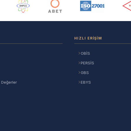
ı
HIZLI ERIŞIM
OBİS
PERSİS
GBS
 Değerler
EBYS