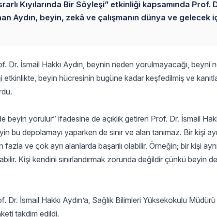
arlı Kıyılarında Bir Söyleşi” etkinliği kapsamında Prof. D
unan Aydın, beyin, zekâ ve çalışmanın dünya ve gelecek i
of. Dr. İsmail Hakkı Aydın, beynin neden yorulmayacağı, beyni 
diği etkinlikte, beyin hücresinin bugüne kadar keşfedilmiş ve kanıt
rdu.
e beyin yorulur” ifadesine de açıklık getiren Prof. Dr. İsmail Ha
eyin bu depolamayı yaparken de sınır ve alan tanımaz. Bir kişi a
n fazla ve çok ayrı alanlarda başarılı olabilir. Örneğin; bir kişi ay
abilir. Kişi kendini sınırlandırmak zorunda değildir çünkü beyin d
f. Dr. İsmail Hakkı Aydın’a, Sağlık Bilimleri Yüksekokulu Müdürü 
eti takdim edildi.