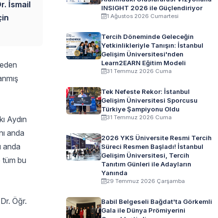
r. İsmail
INSIGHT 2026 ile Güçlendiriyor
çin
1 Ağustos 2026 Cumartesi
Tercih Döneminde Geleceğin
Yetkinlikleriyle Tanışın: İstanbul
Gelişim Üniversitesi'nden
Learn2EARN Eğitim Modeli
neden
31 Temmuz 2026 Cuma
lanmış
Tek Nefeste Rekor: İstanbul
Gelişim Üniversitesi Sporcusu
Türkiye Şampiyonu Oldu
31 Temmuz 2026 Cuma
kkı Aydın
ynı anda
2026 YKS Üniversite Resmi Tercih
nı anda
Süreci Resmen Başladı! İstanbul
Gelişim Üniversitesi, Tercih
e tüm bu
Tanıtım Günleri ile Adayların
Yanında
29 Temmuz 2026 Çarşamba
Dr. Öğr.
Babil Belgeseli Bağdat'ta Görkemli
Gala ile Dünya Prömiyerini