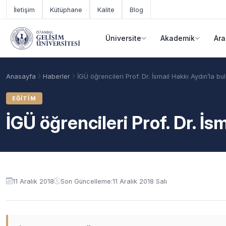
Ana içeriğe geç
İletişim
Kütüphane
Kalite
Blog
Üniversite
Akademik
Ara
Anasayfa
Haberler
İGÜ öğrencileri Prof. Dr. İsmail Hakkı Aydın’la bu
EĞITIM
İGÜ öğrencileri Prof. Dr. İs
11 Aralık 2018
Son Güncelleme:
11 Aralık 2018 Salı
Akademik Takvim
Burslar
Taban Puanlar