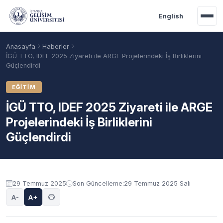
Ana içeriğe geç
English
Anasayfa
Haberler
İGÜ TTO, IDEF 2025 Ziyareti ile ARGE Projelerindeki İş Birliklerini
Güçlendirdi
EĞITIM
İGÜ TTO, IDEF 2025 Ziyareti ile ARGE
Projelerindeki İş Birliklerini
Güçlendirdi
Akademik Takvim
Burslar
Taban Puanlar
29 Temmuz 2025
Son Güncelleme:
29 Temmuz 2025 Salı
A-
A+