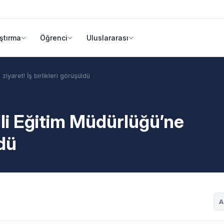
ştırma
Öğrenci
Uluslararası
ziyaret! İş birlikleri görüşüldü
lli Eğitim Müdürlüğü’ne
ldü
A