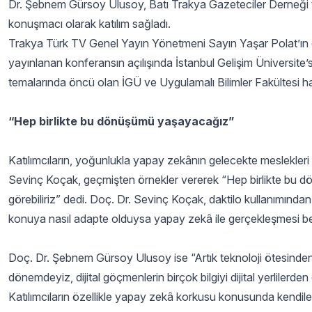
Dr. Şebnem Gürsoy Ulusoy, Batı Trakya Gazeteciler Derneği t
konuşmacı olarak katılım sağladı.
Trakya Türk TV Genel Yayın Yönetmeni Sayın Yaşar Polat’ın ö
yayınlanan konferansın açılışında İstanbul Gelişim Üniversite’si
temalarında öncü olan İGÜ ve Uygulamalı Bilimler Fakültesi hakk
“Hep birlikte bu dönüşümü yaşayacağız”
Katılımcıların, yoğunlukla yapay zekânın gelecekte meslekleri
Sevinç Koçak, geçmişten örnekler vererek “Hep birlikte bu d
görebiliriz” dedi. Doç. Dr. Sevinç Koçak, daktilo kullanımınd
konuya nasıl adapte olduysa yapay zekâ ile gerçekleşmesi be
Doç. Dr. Şebnem Gürsoy Ulusoy ise “Artık teknoloji ötesinden b
dönemdeyiz, dijital göçmenlerin birçok bilgiyi dijital yerliler
Katılımcıların özellikle yapay zekâ korkusu konusunda kendileri