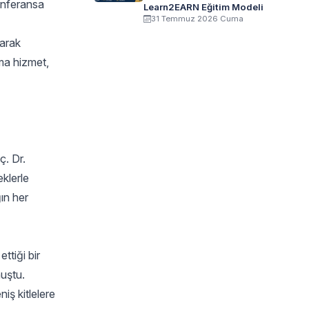
onferansa
Learn2EARN Eğitim Modeli
31 Temmuz 2026 Cuma
larak
uma hizmet,
ç. Dr.
klerle
ın her
ttiği bir
nuştu.
iş kitlelere