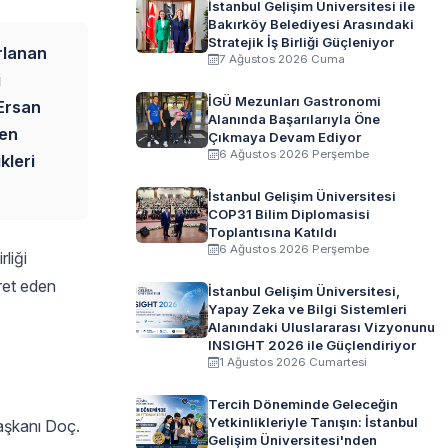
İstanbul Gelişim Üniversitesi ile
Bakırköy Belediyesi Arasındaki
Stratejik İş Birliği Güçleniyor
rlanan
7 Ağustos 2026 Cuma
i
İGÜ Mezunları Gastronomi
 Ersan
Alanında Başarılarıyla Öne
yen
Çıkmaya Devam Ediyor
6 Ağustos 2026 Perşembe
kleri
İstanbul Gelişim Üniversitesi
COP31 Bilim Diplomasisi
Toplantısına Katıldı
6 Ağustos 2026 Perşembe
rliği
ret eden
İstanbul Gelişim Üniversitesi,
Yapay Zeka ve Bilgi Sistemleri
Alanındaki Uluslararası Vizyonunu
INSIGHT 2026 ile Güçlendiriyor
1 Ağustos 2026 Cumartesi
Tercih Döneminde Geleceğin
Yetkinlikleriyle Tanışın: İstanbul
Başkanı Doç.
Gelişim Üniversitesi'nden