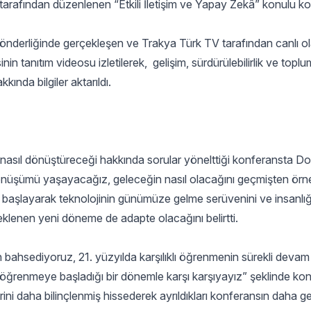
arafından düzenlenen “Etkili İletişim ve Yapay Zekâ” konulu k
nderliğinde gerçekleşen ve Trakya Türk TV tarafından canlı o
nin tanıtım videosu izletilerek, gelişim, sürdürülebilirlik ve topl
ında bilgiler aktarıldı.
 nasıl dönüştüreceği hakkında sorular yönelttiği konferansta Do
önüşümü yaşayacağız, geleceğin nasıl olacağını geçmişten örne
an başlayarak teknolojinin günümüze gelme serüvenini ve insanlığ
klenen yeni döneme de adapte olacağını belirtti.
ahsediyoruz, 21. yüzyılda karşılıklı öğrenmenin sürekli devam e
den öğrenmeye başladığı bir dönemle karşı karşıyayız” şeklinde ko
ni daha bilinçlenmiş hissederek ayrıldıkları konferansın daha gen