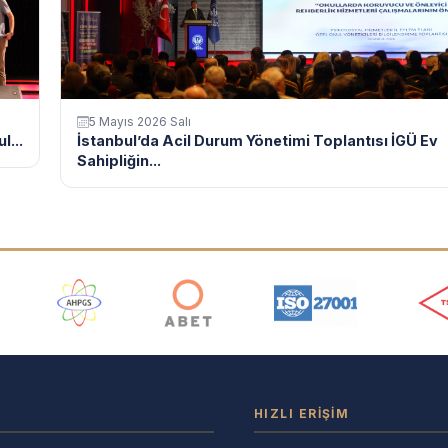
5 Mayıs 2026 Salı
l...
İstanbul’da Acil Durum Yönetimi Toplantısı İGÜ Ev
Sahipliğin...
ı
HIZLI ERIŞIM