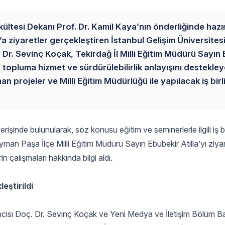
kültesi Dekanı Prof. Dr. Kamil Kaya’nın önderliğinde hazı
ziyaretler gerçekleştiren İstanbul Gelişim Üniversites
 Dr. Sevinç Koçak, Tekirdağ İl Milli Eğitim Müdürü Sayın
n topluma hizmet ve sürdürülebilirlik anlayışını destekle
projeler ve Milli Eğitim Müdürlüğü ile yapılacak iş birli
rişinde bulunularak, söz konusu eğitim ve seminerlerle ilgili iş bi
yman Paşa İlçe Milli Eğitim Müdürü Sayın Ebubekir Atilla’yı ziya
n çalışmaları hakkında bilgi aldı.
eştirildi
ımcısı Doç. Dr. Sevinç Koçak ve Yeni Medya ve İletişim Bölüm 