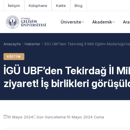
Ana içeriğe geç
İletişim
Kütüphane
Kalite
Blog
Üniversite
Akademik
Ara
Anasayfa
Haberler
İGÜ UBF’den Tekirdağ İl Milli Eğitim Müdürlüğü’ne 
EĞITIM
İGÜ UBF’den Tekirdağ İl Mi
ziyaret! İş birlikleri görüşü
Akademik Takvim
Burslar
Taban Puanlar
10 Mayıs 2024
Son Güncelleme:
10 Mayıs 2024 Cuma