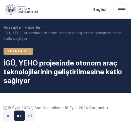
Ana içeriğe geç
English
Anasayfa
Haberler
İGÜ, YEHO projesinde otonom araç teknolojilerinin geliştirilmesine
katkı sağlıyor
TEKNOLOJI
İGÜ, YEHO projesinde otonom araç
teknolojilerinin geliştirilmesine katkı
sağlıyor
Akademik Takvim
Burslar
Taban Puanlar
18 Eylül 2024
Son Güncelleme:
18 Eylül 2024 Çarşamba
A-
A+