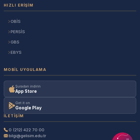
HIZLI ERIŞIM
OBİS
PERSİS
GBS
EBYS
MOBIL UYGULAMA
Şuradan indirin
App Store
Get it on
Google Play
İLETIŞIM
0 (212) 422 70 00
bilgi@gelisim.edu.tr