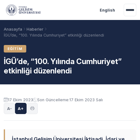
Ana içeriğe geç
English
Anasayfa
Haberler
İGÜ’de, “100. Yılında Cumhuriyet” etkinliği düzenlendi
EĞITIM
İGÜ’de, “100. Yılında Cumhuriyet”
etkinliği düzenlendi
17 Ekim 2023
Son Güncelleme:
17 Ekim 2023 Salı
Akademik Takvim
Burslar
Taban Puanlar
A-
A+
İstanbul Gelişim Üniversitesi İktisadi, İdari ve