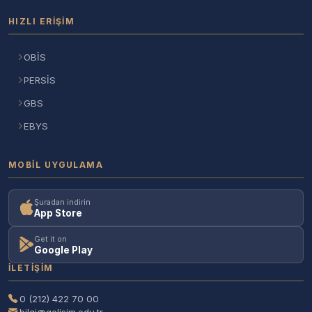
HIZLI ERIŞIM
OBİS
PERSİS
GBS
EBYS
MOBIL UYGULAMA
Şuradan indirin
App Store
Get it on
Google Play
İLETIŞIM
0 (212) 422 70 00
bilgi@gelisim.edu.tr