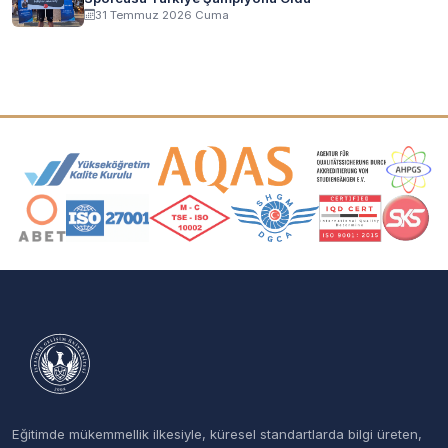
31 Temmuz 2026 Cuma
Akreditasyon ve Üyelik Logoları
Eğitimde mükemmellik ilkesiyle, küresel standartlarda bilgi üreten,