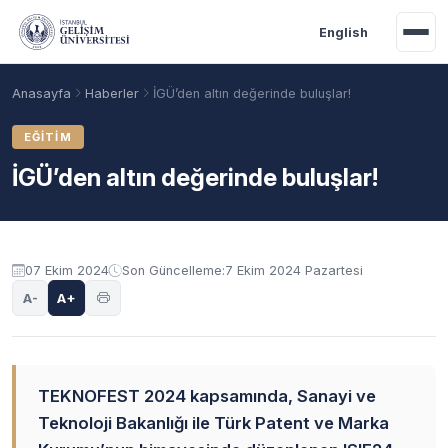
Ana içeriğe geç
English
Anasayfa
Haberler
İGÜ’den altın değerinde buluşlar!
EĞITIM
İGÜ’den altın değerinde buluşlar!
07 Ekim 2024
Son Güncelleme:
7 Ekim 2024 Pazartesi
A-
A+
Akademik Takvim
Burslar
Taban Puanlar
TEKNOFEST 2024 kapsamında, Sanayi ve
Teknoloji Bakanlığı ile Türk Patent ve Marka