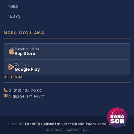
GBS
EBYS
MOBIL UYGULAMA
Şuradan indirin
App Store
Get it on
Google Play
İLETIŞIM
0 (212) 422 70 00
bilgi@gelisim.edu.tr
2026 ©
İstanbul Gelişim Üniversitesi Bilgi İşlem Daire Başkanlığı
tarafından hazırlanmıştır.