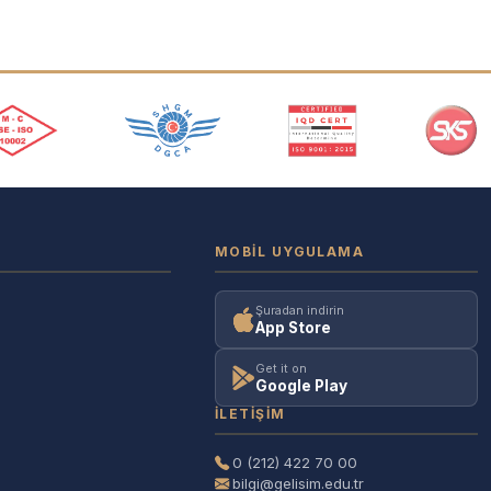
MOBIL UYGULAMA
Şuradan indirin
App Store
Get it on
Google Play
İLETIŞIM
0 (212) 422 70 00
bilgi@gelisim.edu.tr