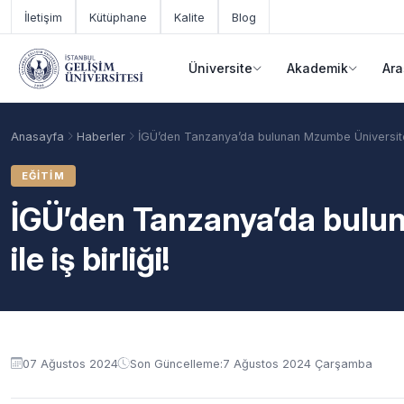
Ana içeriğe geç
İletişim
Kütüphane
Kalite
Blog
Üniversite
Akademik
Ara
Anasayfa
Haberler
İGÜ’den Tanzanya’da bulunan Mzumbe Üniversitesi 
EĞITIM
İGÜ’den Tanzanya’da bulu
ile iş birliği!
Akademik Takvim
Burslar
Taban Puanlar
07 Ağustos 2024
Son Güncelleme:
7 Ağustos 2024 Çarşamba