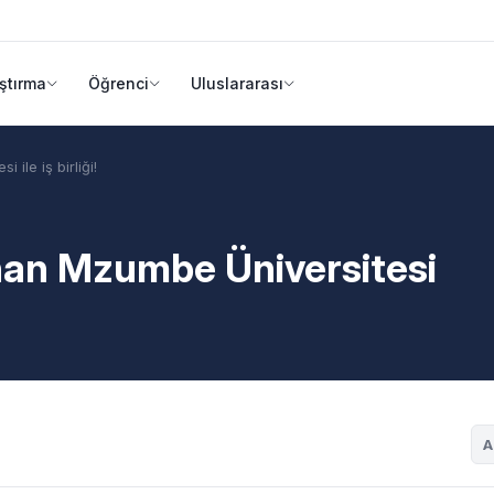
ştırma
Öğrenci
Uluslararası
ile iş birliği!
nan Mzumbe Üniversitesi
A