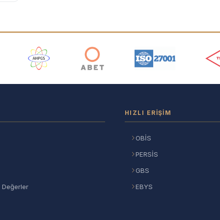
ı
HIZLI ERIŞIM
OBİS
PERSİS
GBS
 Değerler
EBYS