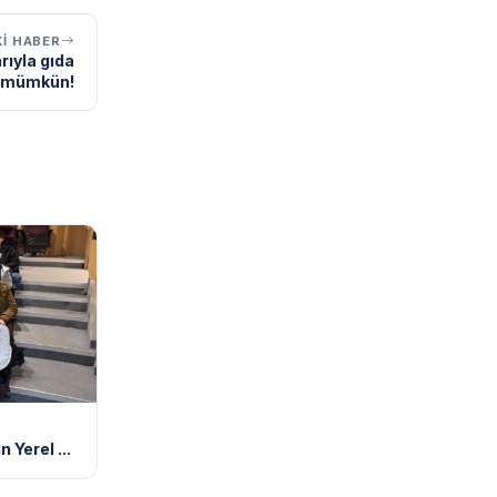
I HABER
ıyla gıda
k mümkün!
 Yerel ...