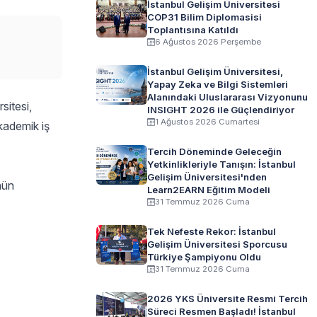
İstanbul Gelişim Üniversitesi
COP31 Bilim Diplomasisi
Toplantısına Katıldı
6 Ağustos 2026 Perşembe
İstanbul Gelişim Üniversitesi,
Yapay Zeka ve Bilgi Sistemleri
Alanındaki Uluslararası Vizyonunu
sitesi,
INSIGHT 2026 ile Güçlendiriyor
1 Ağustos 2026 Cumartesi
kademik iş
Tercih Döneminde Geleceğin
Yetkinlikleriyle Tanışın: İstanbul
Gelişim Üniversitesi'nden
nün
Learn2EARN Eğitim Modeli
31 Temmuz 2026 Cuma
Tek Nefeste Rekor: İstanbul
Gelişim Üniversitesi Sporcusu
Türkiye Şampiyonu Oldu
31 Temmuz 2026 Cuma
2026 YKS Üniversite Resmi Tercih
Süreci Resmen Başladı! İstanbul