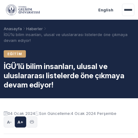
Ana içeriğe geç
English
Anasayfa
Haberler
İGÜ’lü bilim insanları, ulusal ve uluslararası listelerde öne çıkmaya
devam ediyor!
EĞITIM
İGÜ’lü bilim insanları, ulusal ve
uluslararası listelerde öne çıkmaya
devam ediyor!
Akademik Takvim
Burslar
Taban Puanlar
04 Ocak 2024
Son Güncelleme:
4 Ocak 2024 Perşembe
A-
A+