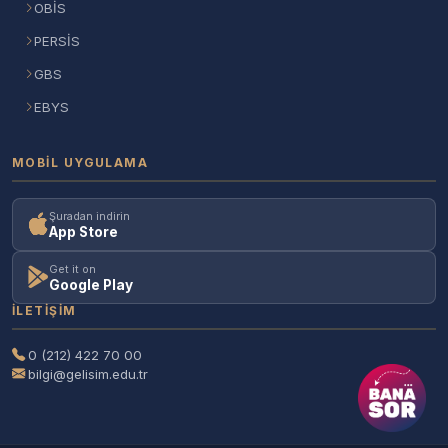
OBİS
PERSİS
GBS
EBYS
MOBIL UYGULAMA
Şuradan indirin
App Store
Get it on
Google Play
İLETIŞIM
0 (212) 422 70 00
bilgi@gelisim.edu.tr