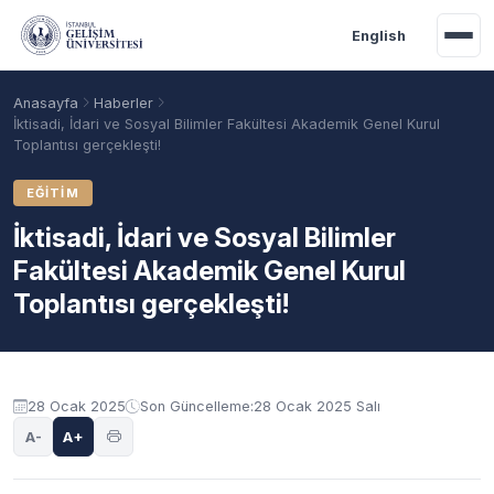
Ana içeriğe geç
English
Anasayfa
Haberler
İktisadi, İdari ve Sosyal Bilimler Fakültesi Akademik Genel Kurul
Toplantısı gerçekleşti!
EĞITIM
İktisadi, İdari ve Sosyal Bilimler
Fakültesi Akademik Genel Kurul
Toplantısı gerçekleşti!
Akademik Takvim
Burslar
Taban Puanlar
28 Ocak 2025
Son Güncelleme:
28 Ocak 2025 Salı
A-
A+