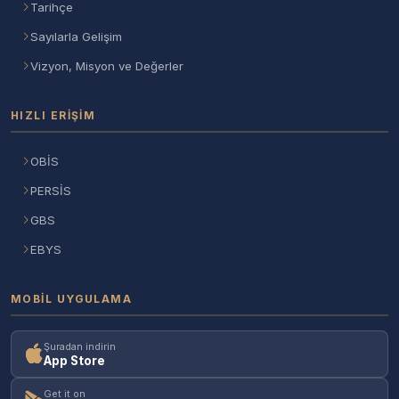
Tarihçe
Sayılarla Gelişim
Vizyon, Misyon ve Değerler
HIZLI ERIŞIM
OBİS
PERSİS
GBS
EBYS
MOBIL UYGULAMA
Şuradan indirin
App Store
Get it on