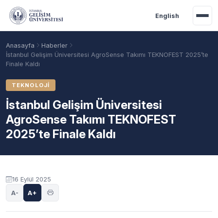
Ana içeriğe geç
English
Anasayfa
Haberler
İstanbul Gelişim Üniversitesi AgroSense Takımı TEKNOFEST 2025’te
Finale Kaldı
TEKNOLOJI
İstanbul Gelişim Üniversitesi
AgroSense Takımı TEKNOFEST
2025’te Finale Kaldı
Akademik Takvim
Burslar
Taban Puanlar
16 Eylül 2025
A-
A+