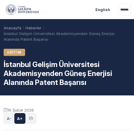
Ana içeriğe geç
English
Anasayfa
Haberler
İstanbul Gelişim Üniversitesi Akademisyenden Güneş Enerjisi
Alanında Patent Başarısı
EĞITIM
İstanbul Gelişim Üniversitesi
Akademisyenden Güneş Enerjisi
Alanında Patent Başarısı
Akademik Takvim
Burslar
Taban Puanlar
16 Şubat 2026
A-
A+