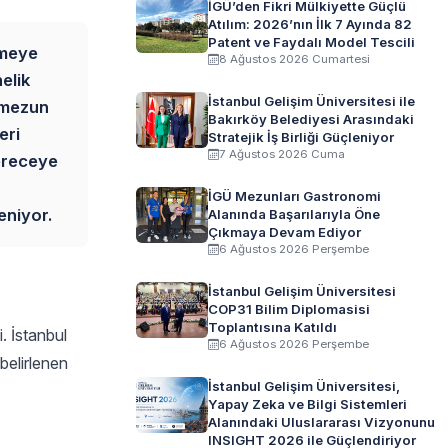
İGÜ’den Fikri Mülkiyette Güçlü
Atılım: 2026’nın İlk 7 Ayında 82
Patent ve Faydalı Model Tescili
rmeye
8 Ağustos 2026 Cumartesi
elik
İstanbul Gelişim Üniversitesi ile
 mezun
Bakırköy Belediyesi Arasındaki
eri
Stratejik İş Birliği Güçleniyor
7 Ağustos 2026 Cuma
dereceye
İGÜ Mezunları Gastronomi
eniyor.
Alanında Başarılarıyla Öne
Çıkmaya Devam Ediyor
6 Ağustos 2026 Perşembe
İstanbul Gelişim Üniversitesi
COP31 Bilim Diplomasisi
Toplantısına Katıldı
. İstanbul
6 Ağustos 2026 Perşembe
 belirlenen
İstanbul Gelişim Üniversitesi,
Yapay Zeka ve Bilgi Sistemleri
Alanındaki Uluslararası Vizyonunu
INSIGHT 2026 ile Güçlendiriyor