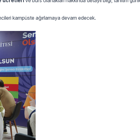
 ücretleri
ve burs olanakları hakkında detaylı bilgi, tanıtım gün
encileri kampüste ağırlamaya devam edecek.