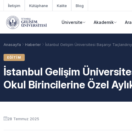
Ana içeriğe geç
İletişim
Kütüphane
Kalite
Blog
Üniversite
Akademik
Ara
Anasayfa
Haberler
İstanbul Gelişim Üniversitesi Başarıyı Taçlandırıyo
EĞITIM
İstanbul Gelişim Üniversite
Okul Birincilerine Özel Aylı
Akademik Takvim
Burslar
Taban Puanlar
28 Temmuz 2025