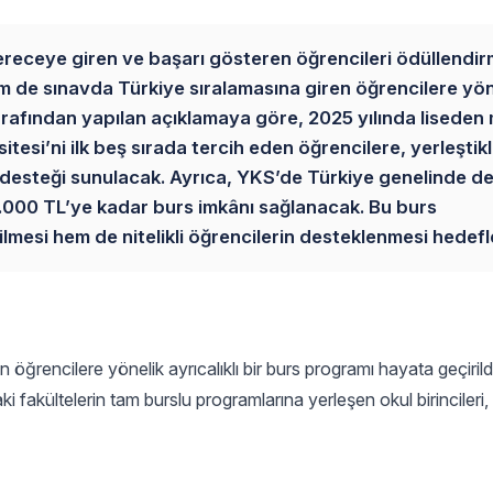
dereceye giren ve başarı gösteren öğrencileri ödüllendi
em de sınavda Türkiye sıralamasına giren öğrencilere yön
arafından yapılan açıklamaya göre, 2025 yılında liseden
itesi’ni ilk beş sırada tercih eden öğrencilere, yerleştikl
s desteği sunulacak. Ayrıca, YKS’de Türkiye genelinde 
25.000 TL’ye kadar burs imkânı sağlanacak. Bu burs
lmesi hem de nitelikli öğrencilerin desteklenmesi hedefl
öğrencilere yönelik ayrıcalıklı bir burs programı hayata geçirildi
ki fakültelerin tam burslu programlarına yerleşen okul birincileri,