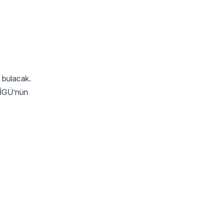
 bulacak.
e İGÜ’nün