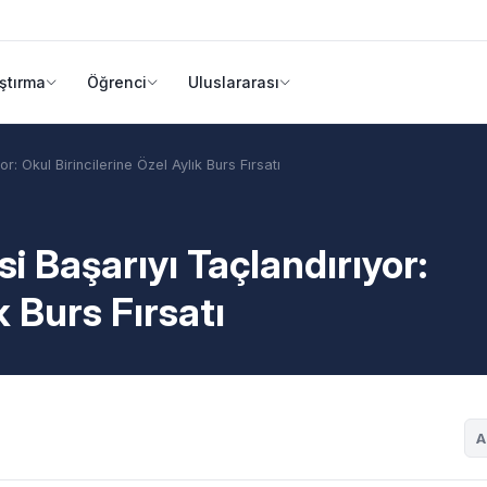
ştırma
Öğrenci
Uluslararası
r: Okul Birincilerine Özel Aylık Burs Fırsatı
si Başarıyı Taçlandırıyor:
k Burs Fırsatı
A