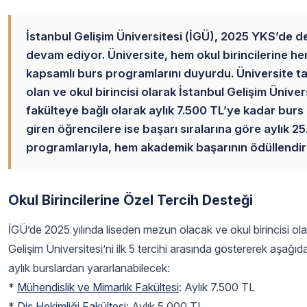
İstanbul Gelişim Üniversitesi (İGÜ), 2025 YKS’de 
devam ediyor. Üniversite, hem okul birincilerine h
kapsamlı burs programlarını duyurdu. Üniversite t
olan ve okul birincisi olarak İstanbul Gelişim Ünivers
fakülteye bağlı olarak aylık 7.500 TL’ye kadar bur
giren öğrencilere ise başarı sıralarına göre aylık 
programlarıyla, hem akademik başarının ödüllendiri
Okul Birincilerine Özel Tercih Desteği
İGÜ’de 2025 yılında liseden mezun olacak ve okul birincisi olan 
Gelişim Üniversitesi’ni ilk 5 tercihi arasında göstererek aşağıda
aylık burslardan yararlanabilecek:
*
Mühendislik ve Mimarlık Fakültesi
: Aylık 7.500 TL
*
Diş Hekimliği Fakültesi
: Aylık 5.000 TL