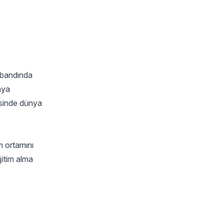
 bandında
nya
risinde dünya
m ortamını
ğitim alma