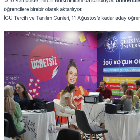
%10 Kampüste Tercih Bursu imkânı da sunuluyor.
Üniversite
öğrencilere birebir olarak aktarılıyor.
İGÜ Tercih ve Tanıtım Günleri, 11 Ağustos’a kadar aday öğr