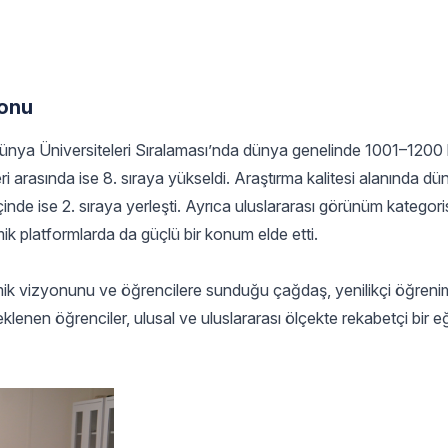
yonu
Dünya Üniversiteleri Sıralaması’nda dünya genelinde 1001–1200
eri arasında ise 8. sıraya yükseldi. Araştırma kalitesi alanında dü
içinde ise 2. sıraya yerleşti. Ayrıca uluslararası görünüm katego
ik platformlarda da güçlü bir konum elde etti.
emik vizyonunu ve öğrencilere sunduğu çağdaş, yenilikçi öğreni
klenen öğrenciler, ulusal ve uluslararası ölçekte rekabetçi bir e