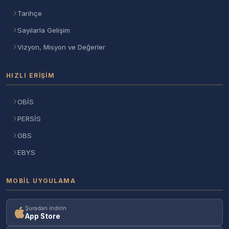
Tarihçe
Sayılarla Gelişim
Vizyon, Misyon ve Değerler
HIZLI ERIŞIM
OBİS
PERSİS
GBS
EBYS
MOBIL UYGULAMA
Şuradan indirin
App Store