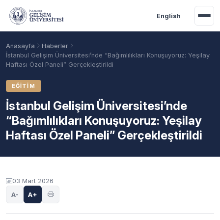
Ana içeriğe geç
English
Anasayfa
Haberler
İstanbul Gelişim Üniversitesi’nde “Bağımlılıkları Konuşuyoruz: Yeşilay
Haftası Özel Paneli” Gerçekleştirildi
EĞITIM
İstanbul Gelişim Üniversitesi’nde
“Bağımlılıkları Konuşuyoruz: Yeşilay
Haftası Özel Paneli” Gerçekleştirildi
Akademik Takvim
Burslar
Taban Puanlar
03 Mart 2026
A-
A+