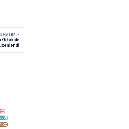
I HABER
 Ortaklık:
üzenlendi