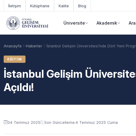
Ana içeriğe geç
İletişim
Kütüphane
Kalite
Blog
Üniversite
Akademik
Ara
Anasayfa
Haberler
İstanbul Gelişim Üniversitesi’nde Dört Yeni Progr
EĞITIM
İstanbul Gelişim Üniversit
Açıldı!
Akademik Takvim
Burslar
Taban Puanlar
04 Temmuz 2025
Son Güncelleme:
4 Temmuz 2025 Cuma