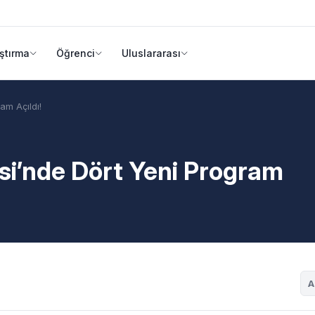
ştırma
Öğrenci
Uluslararası
am Açıldı!
esi’nde Dört Yeni Program
A