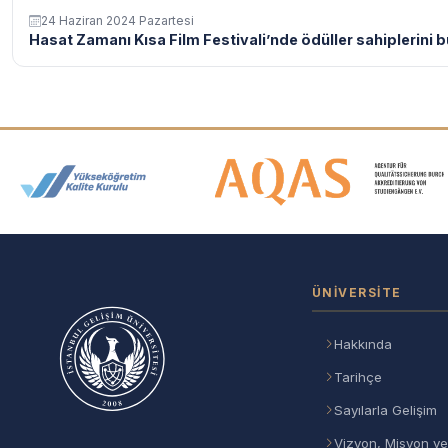
24 Haziran 2024 Pazartesi
Hasat Zamanı Kısa Film Festivali’nde ödüller sahiplerini bu
Akreditasyon ve Üyelik Logolar
ÜNIVERSITE
Hakkında
Tarihçe
Sayılarla Gelişim
Vizyon, Misyon ve