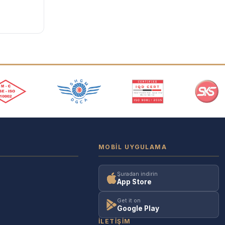
MOBIL UYGULAMA
Şuradan indirin
App Store
Get it on
Google Play
İLETIŞIM