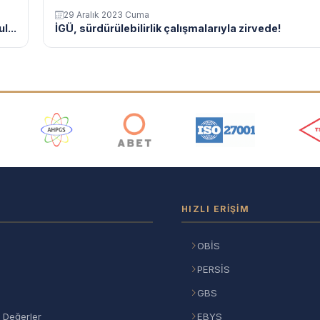
29 Aralık 2023 Cuma
l...
İGÜ, sürdürülebilirlik çalışmalarıyla zirvede!
ı
HIZLI ERIŞIM
OBİS
PERSİS
GBS
 Değerler
EBYS