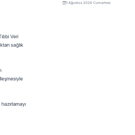
1 Ağustos 2026 Cumartesi
ıbbi Veri
ktan sağlık
n
alleşmesiyle
a hazırlamayı