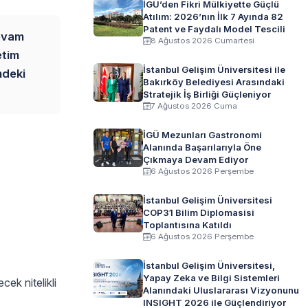
İGÜ’den Fikri Mülkiyette Güçlü
Atılım: 2026’nın İlk 7 Ayında 82
Patent ve Faydalı Model Tescili
devam
8 Ağustos 2026 Cumartesi
etim
İstanbul Gelişim Üniversitesi ile
mdeki
Bakırköy Belediyesi Arasındaki
Stratejik İş Birliği Güçleniyor
7 Ağustos 2026 Cuma
İGÜ Mezunları Gastronomi
Alanında Başarılarıyla Öne
Çıkmaya Devam Ediyor
6 Ağustos 2026 Perşembe
İstanbul Gelişim Üniversitesi
COP31 Bilim Diplomasisi
Toplantısına Katıldı
6 Ağustos 2026 Perşembe
İstanbul Gelişim Üniversitesi,
Yapay Zeka ve Bilgi Sistemleri
cek nitelikli
Alanındaki Uluslararası Vizyonunu
INSIGHT 2026 ile Güçlendiriyor