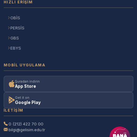
HIZLI ERIŞIM
OBİS
PERSİS
GBS
EBYS
MOBIL UYGULAMA
Şuradan indirin
App Store
Get it on
Google Play
İLETIŞIM
0 (212) 422 70 00
bilgi@gelisim.edu.tr