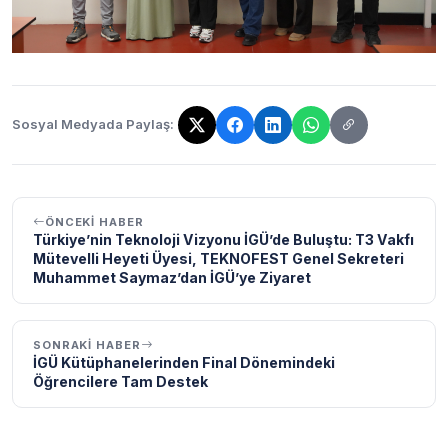
Sosyal Medyada Paylaş:
Bağlantı kopyalandı!
ÖNCEKI HABER
Türkiye’nin Teknoloji Vizyonu İGÜ’de Buluştu: T3 Vakfı
Mütevelli Heyeti Üyesi, TEKNOFEST Genel Sekreteri
Muhammet Saymaz’dan İGÜ’ye Ziyaret
SONRAKI HABER
İGÜ Kütüphanelerinden Final Dönemindeki
Öğrencilere Tam Destek