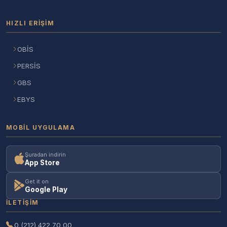
HIZLI ERIŞIM
OBİS
PERSİS
GBS
EBYS
MOBIL UYGULAMA
Şuradan indirin
App Store
Get it on
Google Play
İLETIŞIM
0 (212) 422 70 00