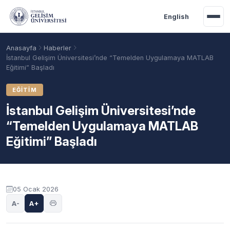
Ana içeriğe geç
English
Anasayfa
Haberler
İstanbul Gelişim Üniversitesi’nde “Temelden Uygulamaya MATLAB
Eğitimi” Başladı
EĞITIM
İstanbul Gelişim Üniversitesi’nde
“Temelden Uygulamaya MATLAB
Eğitimi” Başladı
Akademik Takvim
Burslar
Taban Puanlar
05 Ocak 2026
A-
A+