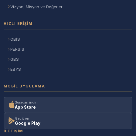
Vizyon, Misyon ve Değerler
HIZLI ERIŞIM
OBİS
PERSİS
GBS
EBYS
MOBIL UYGULAMA
Şuradan indirin
App Store
Get it on
Google Play
İLETIŞIM