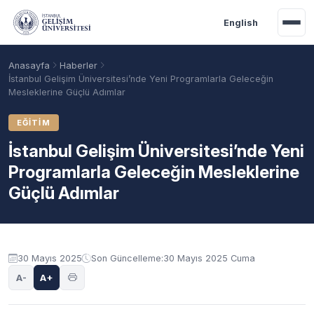
Ana içeriğe geç
English
Anasayfa
Haberler
İstanbul Gelişim Üniversitesi’nde Yeni Programlarla Geleceğin
Mesleklerine Güçlü Adımlar
EĞITIM
İstanbul Gelişim Üniversitesi’nde Yeni
Programlarla Geleceğin Mesleklerine
Güçlü Adımlar
Akademik Takvim
Burslar
Taban Puanlar
30 Mayıs 2025
Son Güncelleme:
30 Mayıs 2025 Cuma
A-
A+