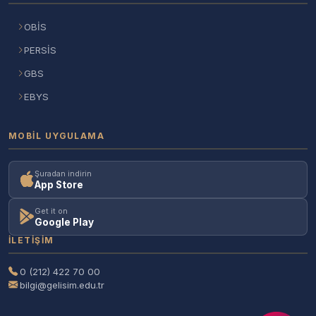
OBİS
PERSİS
GBS
EBYS
MOBIL UYGULAMA
Şuradan indirin
App Store
Get it on
Google Play
İLETIŞIM
0 (212) 422 70 00
bilgi@gelisim.edu.tr