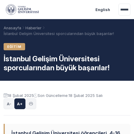
Ana içeriğe geç
English
Anasayfa
Haberler
İstanbul Gelişim Üniversitesi sporcularından büyük başarılar!
EĞITIM
İstanbul Gelişim Üniversitesi
sporcularından büyük başarılar!
18 Şubat 2025
Son Güncelleme:
18 Şubat 2025 Salı
Akademik Takvim
Burslar
Taban Puanlar
A-
A+
İstanbul Gelişim Üniversitesi öğrencileri, 4-16