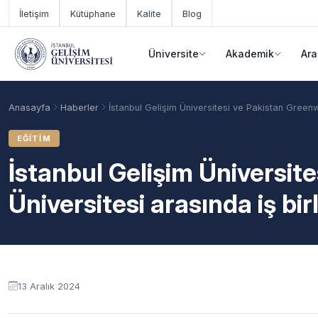
Ana içeriğe geç
İletişim
Kütüphane
Kalite
Blog
Üniversite
Akademik
Ara
Anasayfa
Haberler
İstanbul Gelişim Üniversitesi ve Pakistan Greenw
EĞITIM
İstanbul Gelişim Üniversit
Üniversitesi arasında iş bi
Akademik Takvim
Burslar
Taban Puanlar
13 Aralık 2024