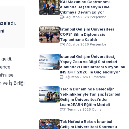
İGÜ Mezunları Gastronomi
Alanında Başarılarıyla Öne
Çıkmaya Devam Ediyor
6 Ağustos 2026 Perşembe
zaladı.
İstanbul Gelişim Üniversitesi
ni
COP31 Bilim Diplomasisi
Toplantısına Katıldı
6 Ağustos 2026 Perşembe
İstanbul Gelişim Üniversitesi,
 geldi.
Yapay Zeka ve Bilgi Sistemleri
vence
Alanındaki Uluslararası Vizyonunu
INSIGHT 2026 ile Güçlendiriyor
’ni ise
1 Ağustos 2026 Cumartesi
ve İş Birliği
Tercih Döneminde Geleceğin
Yetkinlikleriyle Tanışın: İstanbul
Gelişim Üniversitesi'nden
Learn2EARN Eğitim Modeli
31 Temmuz 2026 Cuma
Tek Nefeste Rekor: İstanbul
Gelişim Üniversitesi Sporcusu