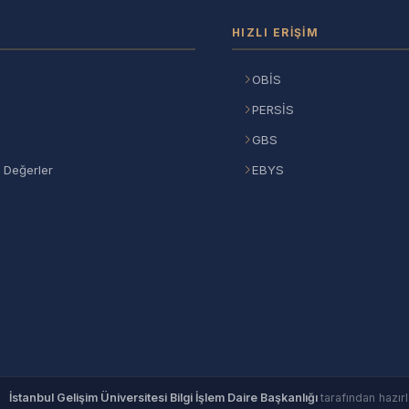
HIZLI ERIŞIM
OBİS
PERSİS
GBS
 Değerler
EBYS
©
İstanbul Gelişim Üniversitesi Bilgi İşlem Daire Başkanlığı
tarafından hazırl