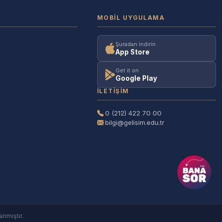
MOBIL UYGULAMA
Şuradan indirin
App Store
Get it on
Google Play
İLETIŞIM
0 (212) 422 70 00
bilgi@gelisim.edu.tr
anmıştır.