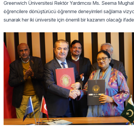
Greenwich Üniversitesi Rektör Yardımcısı Ms. Seema Mughal, an
öğrencilere dönüştürücü öğrenme deneyimleri sağlama vizyonuna
sunarak her iki üniversite için önemli bir kazanım olacağı ifade 