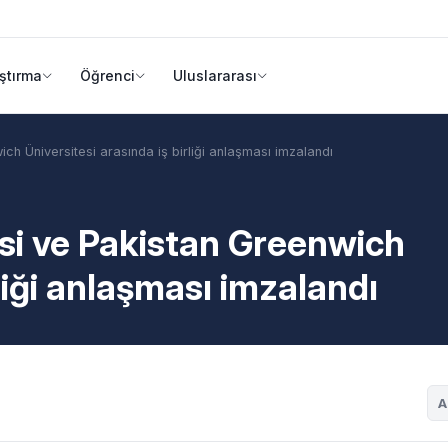
ştırma
Öğrenci
Uluslararası
ich Üniversitesi arasında iş birliği anlaşması imzalandı
esi ve Pakistan Greenwich
rliği anlaşması imzalandı
A