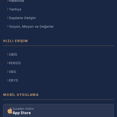
Hakkında
Tarihçe
Sayılarla Gelişim
Vizyon, Misyon ve Değerler
HIZLI ERIŞIM
OBİS
PERSİS
GBS
EBYS
MOBIL UYGULAMA
Şuradan indirin
App Store