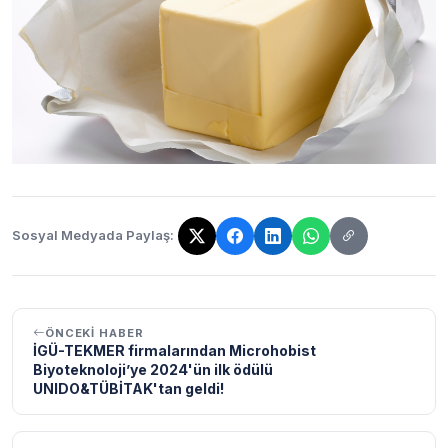
Sosyal Medyada Paylaş:
Bağlantı kopyalandı!
ÖNCEKI HABER
İGÜ-TEKMER firmalarından Microhobist
Biyoteknoloji’ye 2024'ün ilk ödülü
UNIDO&TÜBİTAK'tan geldi!