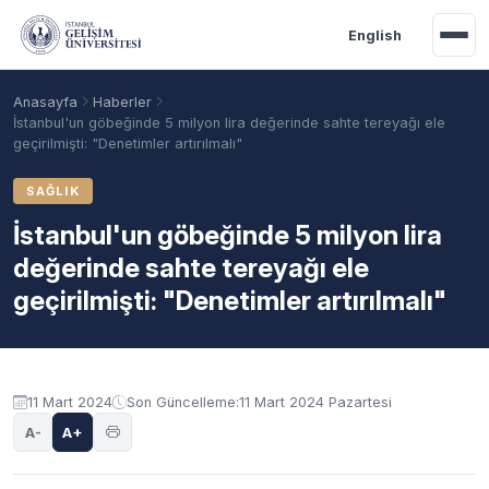
Ana içeriğe geç
English
Anasayfa
Haberler
İstanbul'un göbeğinde 5 milyon lira değerinde sahte tereyağı ele
geçirilmişti: "Denetimler artırılmalı"
SAĞLIK
İstanbul'un göbeğinde 5 milyon lira
değerinde sahte tereyağı ele
geçirilmişti: "Denetimler artırılmalı"
Akademik Takvim
Burslar
Taban Puanlar
11 Mart 2024
Son Güncelleme:
11 Mart 2024 Pazartesi
A-
A+