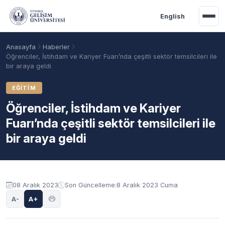
Ana içeriğe geç
English
Anasayfa
Haberler
Öğrenciler, İstihdam ve Kariyer Fuarı’nda çeşitli sektör temsilcileri ile
bir araya geldi
EĞITIM
Öğrenciler, İstihdam ve Kariyer
Fuarı’nda çeşitli sektör temsilcileri ile
bir araya geldi
Akademik Takvim
Burslar
Taban Puanlar
08 Aralık 2023
Son Güncelleme:
8 Aralık 2023 Cuma
A-
A+