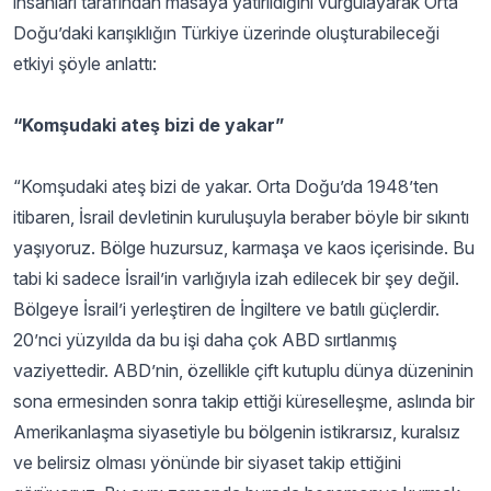
insanları tarafından masaya yatırıldığını vurgulayarak Orta
Doğu’daki karışıklığın Türkiye üzerinde oluşturabileceği
etkiyi şöyle anlattı:
“Komşudaki ateş bizi de yakar”
“Komşudaki ateş bizi de yakar. Orta Doğu’da 1948’ten
itibaren, İsrail devletinin kuruluşuyla beraber böyle bir sıkıntı
yaşıyoruz. Bölge huzursuz, karmaşa ve kaos içerisinde. Bu
tabi ki sadece İsrail’in varlığıyla izah edilecek bir şey değil.
Bölgeye İsrail’i yerleştiren de İngiltere ve batılı güçlerdir.
20’nci yüzyılda da bu işi daha çok ABD sırtlanmış
vaziyettedir. ABD’nin, özellikle çift kutuplu dünya düzeninin
sona ermesinden sonra takip ettiği küreselleşme, aslında bir
Amerikanlaşma siyasetiyle bu bölgenin istikrarsız, kuralsız
ve belirsiz olması yönünde bir siyaset takip ettiğini