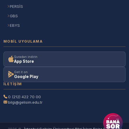
PERSİS
GBS
EBYS
MOBIL UYGULAMA
Şuradan indirin
App Store
Get it on
Google Play
İLETIŞIM
0 (212) 422 70 00
bilgi@gelisim.edu.tr