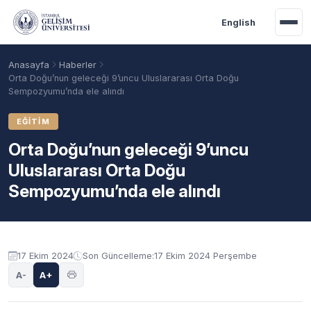
Ana içeriğe geç
English
Anasayfa
Haberler
Orta Doğu’nun geleceği 9’uncu Uluslararası Orta Doğu
Sempozyumu’nda ele alındı
EĞITIM
Orta Doğu’nun geleceği 9’uncu
Uluslararası Orta Doğu
Sempozyumu’nda ele alındı
Akademik Takvim
Burslar
Taban Puanlar
17 Ekim 2024
Son Güncelleme:
17 Ekim 2024 Perşembe
A-
A+