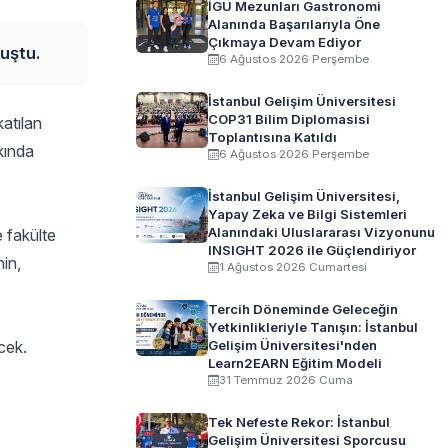
İGÜ Mezunları Gastronomi
Alanında Başarılarıyla Öne
Çıkmaya Devam Ediyor
luştu.
6 Ağustos 2026 Perşembe
İstanbul Gelişim Üniversitesi
COP31 Bilim Diplomasisi
katılan
Toplantısına Katıldı
kında
6 Ağustos 2026 Perşembe
İstanbul Gelişim Üniversitesi,
Yapay Zeka ve Bilgi Sistemleri
Alanındaki Uluslararası Vizyonunu
 fakülte
INSIGHT 2026 ile Güçlendiriyor
hin,
1 Ağustos 2026 Cumartesi
Tercih Döneminde Geleceğin
Yetkinlikleriyle Tanışın: İstanbul
cek.
Gelişim Üniversitesi'nden
Learn2EARN Eğitim Modeli
31 Temmuz 2026 Cuma
Tek Nefeste Rekor: İstanbul
Gelişim Üniversitesi Sporcusu