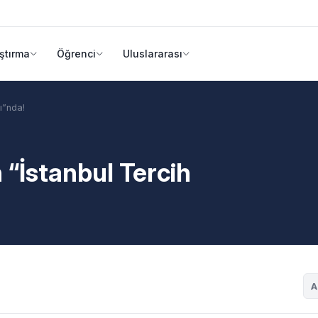
ştırma
Öğrenci
Uluslararası
ı”nda!
n “İstanbul Tercih
A