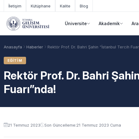
Ana içeriğe geç
İletişim
Kütüphane
Kalite
Blog
Üniversite
Akademik
Ara
Anasayfa
Haberler
Rektör Prof. Dr. Bahri Şahin “İstanbul Tercih Fuar
EĞITIM
Rektör Prof. Dr. Bahri Şahi
Fuarı”nda!
Akademik Takvim
Burslar
Taban Puanlar
21 Temmuz 2023
Son Güncelleme:
21 Temmuz 2023 Cuma