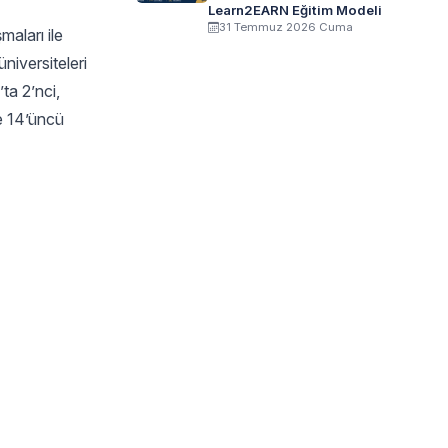
Learn2EARN Eğitim Modeli
31 Temmuz 2026 Cuma
aları ile
niversiteleri
ta 2’nci,
te 14’üncü