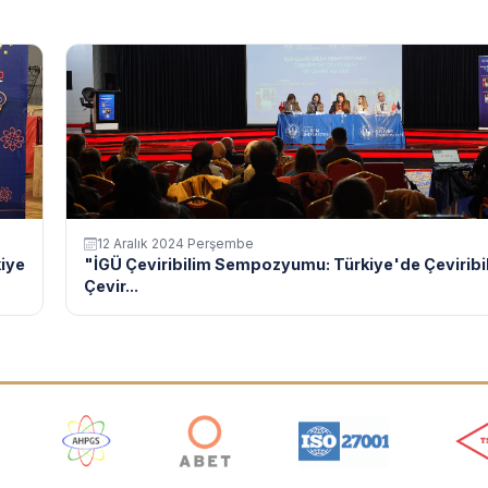
12 Aralık 2024 Perşembe
kiye
"İGÜ Çeviribilim Sempozyumu: Türkiye'de Çeviribi
Çevir...
ı