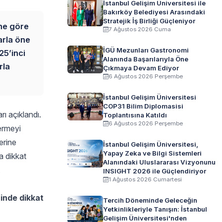
İstanbul Gelişim Üniversitesi ile
Bakırköy Belediyesi Arasındaki
Stratejik İş Birliği Güçleniyor
ine göre
7 Ağustos 2026 Cuma
arla öne
İGÜ Mezunları Gastronomi
25’inci
Alanında Başarılarıyla Öne
rla
Çıkmaya Devam Ediyor
6 Ağustos 2026 Perşembe
İstanbul Gelişim Üniversitesi
COP31 Bilim Diplomasisi
rı açıklandı.
Toplantısına Katıldı
6 Ağustos 2026 Perşembe
vermeyi
erine
İstanbul Gelişim Üniversitesi,
Yapay Zeka ve Bilgi Sistemleri
a dikkat
Alanındaki Uluslararası Vizyonunu
.
INSIGHT 2026 ile Güçlendiriyor
1 Ağustos 2026 Cumartesi
rinde dikkat
Tercih Döneminde Geleceğin
Yetkinlikleriyle Tanışın: İstanbul
Gelişim Üniversitesi'nden