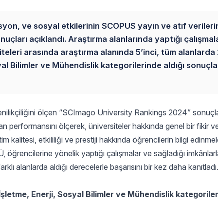
asyon, ve sosyal etkilerinin SCOPUS yayın ve atıf veriler
uçları açıklandı. Araştırma alanlarında yaptığı çalışmal
iteleri arasında araştırma alanında 5’inci, tüm alanlarda 
yal Bilimler ve Mühendislik kategorilerinde aldığı sonuçla
yenilikçiliğini ölçen “SCImago University Rankings 2024” sonuçla
n performansını ölçerek, üniversiteler hakkında genel bir fikir 
alitesi, etkililiği ve prestiji hakkında öğrencilerin bilgi edinmel
, öğrencilerine yönelik yaptığı çalışmalar ve sağladığı imkânlarl
 alanlarda aldığı derecelerle başarısını bir kez daha kanıtladı
İşletme, Enerji, Sosyal Bilimler ve Mühendislik kategorile