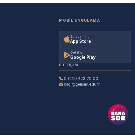
MOBIL UYGULAMA
Şuradan indirin
App Store
Get it on
Google Play
İLETIŞIM
0 (212) 422 70 00
bilgi@gelisim.edu.tr