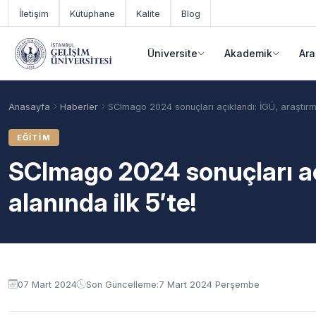
Ana içeriğe geç
İletişim
Kütüphane
Kalite
Blog
Üniversite
Akademik
Ara
Anasayfa
Haberler
SCImago 2024 sonuçları açıklandı: İGÜ, araştırma
EĞITIM
SCImago 2024 sonuçları aç
alanında ilk 5’te!
Akademik Takvim
Burslar
Taban Puanlar
07 Mart 2024
Son Güncelleme:
7 Mart 2024 Perşembe