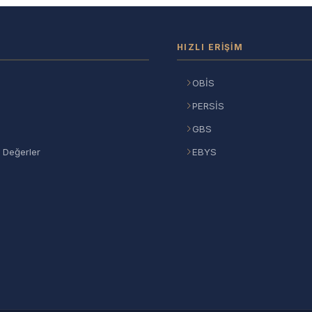
HIZLI ERIŞIM
OBİS
PERSİS
GBS
 Değerler
EBYS