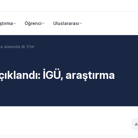
ştırma
Öğrenci
Uluslararası
 alanında ilk 5’te!
ıklandı: İGÜ, araştırma
A