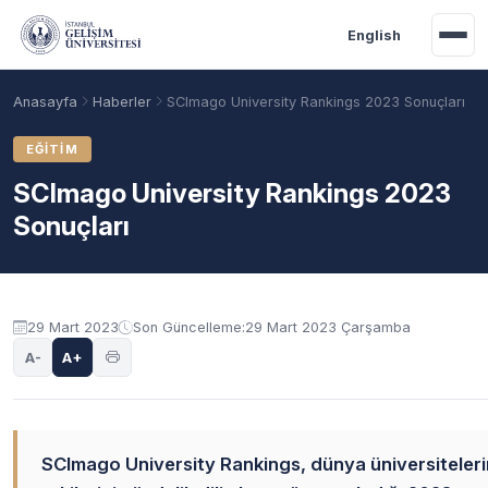
Ana içeriğe geç
English
Anasayfa
Haberler
SCImago University Rankings 2023 Sonuçları
EĞITIM
SCImago University Rankings 2023
Sonuçları
29 Mart 2023
Son Güncelleme:
29 Mart 2023 Çarşamba
A-
A+
Akademik Takvim
Burslar
Taban Puanlar
SCImago University Rankings, dünya üniversiteleri