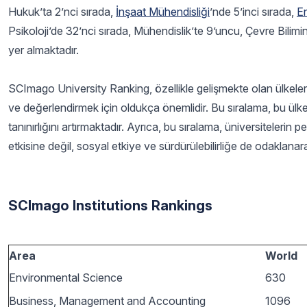
Hukuk’ta 2’nci sırada,
İnşaat Mühendisliği
’nde 5’inci sırada,
En
Psikoloji’de 32’nci sırada, Mühendislik’te 9’uncu, Çevre Bilim
yer almaktadır.
SCImago University Ranking, özellikle gelişmekte olan ülkeler
ve değerlendirmek için oldukça önemlidir. Bu sıralama, bu ülkel
tanınırlığını artırmaktadır. Ayrıca, bu sıralama, üniversiteleri
etkisine değil, sosyal etkiye ve sürdürülebilirliğe de odaklana
SCImago Institutions Rankings
Area
World
Environmental Science
630
Business, Management and Accounting
1096