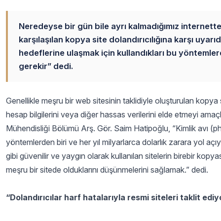
Neredeyse bir gün bile ayrı kalmadığımız internette 
karşılaşılan kopya site dolandırıcılığına karşı uya
hedeflerine ulaşmak için kullandıkları bu yöntemlerde
gerekir” dedi.
Genellikle meşru bir web sitesinin taklidiyle oluşturulan kopya sitel
hesap bilgilerini veya diğer hassas verilerini elde etmeyi amaç
Mühendisliği Bölümü Arş. Gör. Saim Hatipoğlu, “Kimlik avı (phis
yöntemlerden biri ve her yıl milyarlarca dolarlık zarara yol açı
gibi güvenilir ve yaygın olarak kullanılan sitelerin birebir kopyas
meşru bir sitede olduklarını düşünmelerini sağlamak.” dedi.
“Dolandırıcılar harf hatalarıyla resmi siteleri taklit ediy