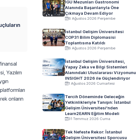
İGÜ Mezunları Gastronomi
Alanında Başarılarıyla Öne
Çıkmaya Devam Ediyor
6 Ağustos 2026 Perşembe
uçluların
İstanbul Gelişim Üniversitesi
COP31 Bilim Diplomasisi
Toplantısına Katıldı
6 Ağustos 2026 Perşembe
İstanbul Gelişim Üniversitesi,
 finansal
Yapay Zeka ve Bilgi Sistemleri
si, Yazılım
Alanındaki Uluslararası Vizyonunu
INSIGHT 2026 ile Güçlendiriyor
ygın
1 Ağustos 2026 Cumartesi
platformları
Tercih Döneminde Geleceğin
erek onların
Yetkinlikleriyle Tanışın: İstanbul
Gelişim Üniversitesi'nden
Learn2EARN Eğitim Modeli
31 Temmuz 2026 Cuma
Tek Nefeste Rekor: İstanbul
Gelişim Üniversitesi Sporcusu