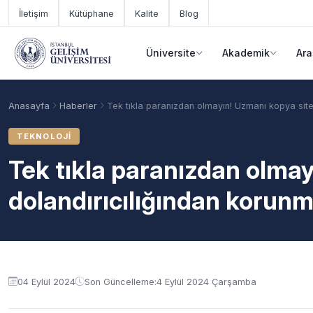
Ana içeriğe geç
İletişim
Kütüphane
Kalite
Blog
Üniversite
Akademik
Ara
Anasayfa
Haberler
Tek tıkla paranızdan olmayın! Uzmanı kopya site 
TEKNOLOJI
Tek tıkla paranızdan olmay
dolandırıcılığından korunma
Akademik Takvim
Burslar
Taban Puanlar
04 Eylül 2024
Son Güncelleme:
4 Eylül 2024 Çarşamba