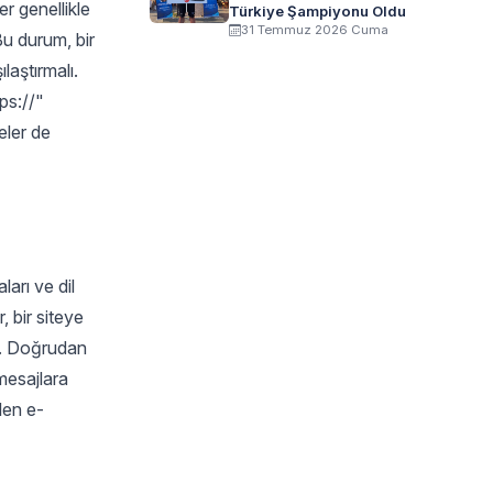
er genellikle
Türkiye Şampiyonu Oldu
31 Temmuz 2026 Cuma
Bu durum, bir
ılaştırmalı.
tps://"
eler de
ları ve dil
, bir siteye
ır. Doğrudan
 mesajlara
elen e-