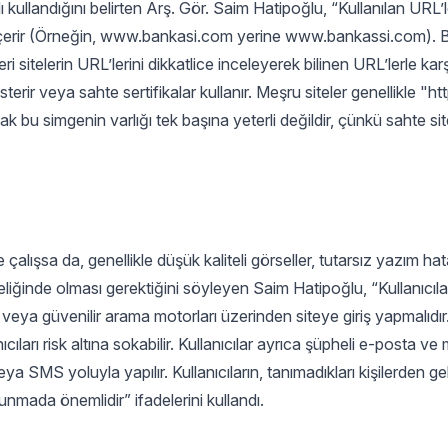
ı kullandığını belirten Arş. Gör. Saim Hatipoğlu, “Kullanılan URL’l
arı içerir (Örneğin, www.bankasi.com yerine www.bankassi.com). 
eri sitelerin URL’lerini dikkatlice inceleyerek bilinen URL’lerle karş
sterir veya sahte sertifikalar kullanır. Meşru siteler genellikle "ht
cak bu simgenin varlığı tek başına yeterli değildir, çünkü sahte sit
e çalışsa da, genellikle düşük kaliteli görseller, tutarsız yazım hata
m niteliğinde olması gerektiğini söyleyen Saim Hatipoğlu, “Kullanıcılar
 veya güvenilir arama motorları üzerinden siteye giriş yapmalıd
ıları risk altına sokabilir. Kullanıcılar ayrıca şüpheli e-posta ve
 veya SMS yoluyla yapılır. Kullanıcıların, tanımadıkları kişilerden g
runmada önemlidir” ifadelerini kullandı.