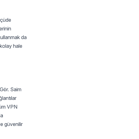
ölçüde
erinin
r kullanmak da
 kolay hale
. Gör. Saim
lantılar
k tüm VPN
la
ve güvenilir