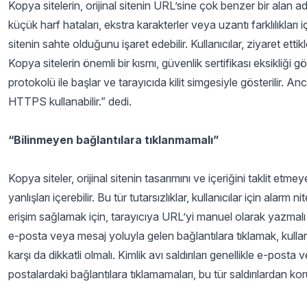
Kopya sitelerin, orijinal sitenin URL’sine çok benzer bir alan ad
küçük harf hataları, ekstra karakterler veya uzantı farklılıkl
sitenin sahte olduğunu işaret edebilir. Kullanıcılar, ziyaret ettikl
Kopya sitelerin önemli bir kısmı, güvenlik sertifikası eksikliği gö
protokolü ile başlar ve tarayıcıda kilit simgesiyle gösterilir. An
HTTPS kullanabilir.” dedi.
“Bilinmeyen bağlantılara tıklanmamalı”
Kopya siteler, orijinal sitenin tasarımını ve içeriğini taklit etmey
yanlışları içerebilir. Bu tür tutarsızlıklar, kullanıcılar için alar
erişim sağlamak için, tarayıcıya URL’yi manuel olarak yazmalı
e-posta veya mesaj yoluyla gelen bağlantılara tıklamak, kullanıc
karşı da dikkatli olmalı. Kimlik avı saldırıları genellikle e-posta
postalardaki bağlantılara tıklamamaları, bu tür saldırılardan ko