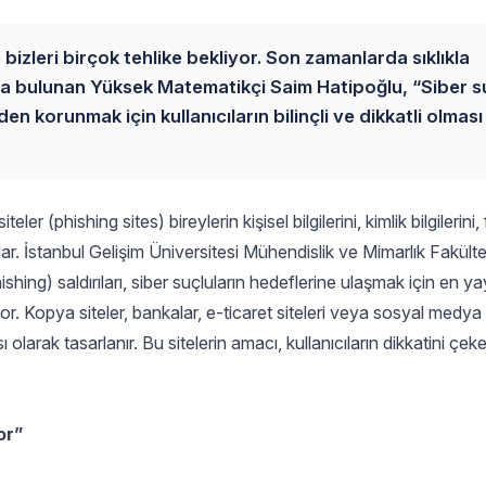
bizleri birçok tehlike bekliyor. Son zamanlarda sıklıkla
rıda bulunan Yüksek Matematikçi Saim Hatipoğlu, “Siber s
n korunmak için kullanıcıların bilinçli ve dikkatli olması
er (phishing sites) bireylerin kişisel bilgilerini, kimlik bilgilerini,
lar. İstanbul Gelişim Üniversitesi Mühendislik ve Mimarlık Fakülte
hing) saldırıları, siber suçluların hedeflerine ulaşmak için en ya
yor. Kopya siteler, bankalar, e-ticaret siteleri veya sosyal medya 
ı olarak tasarlanır. Bu sitelerin amacı, kullanıcıların dikkatini çek
or”