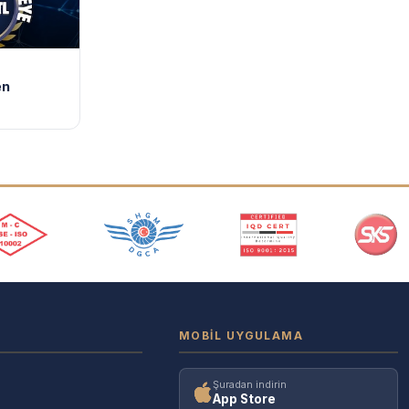
en
MOBIL UYGULAMA
Şuradan indirin
App Store