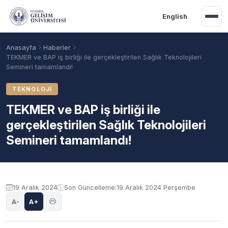
Ana içeriğe geç
English
Anasayfa
Haberler
TEKMER ve BAP iş birliği ile gerçekleştirilen Sağlık Teknolojileri
Semineri tamamlandı!
TEKNOLOJI
TEKMER ve BAP iş birliği ile
gerçekleştirilen Sağlık Teknolojileri
Semineri tamamlandı!
Akademik Takvim
Burslar
Taban Puanlar
19 Aralık 2024
Son Güncelleme:
19 Aralık 2024 Perşembe
A-
A+