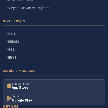
Vizyon, Misyon ve Değerler
HIZLI ERIŞIM
OBİS
PERSİS
GBS
EBYS
MOBIL UYGULAMA
Şuradan indirin
App Store
Get it on
Google Play
İLETIŞIM