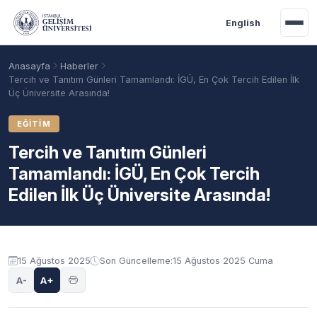
Ana içeriğe geç
English
Anasayfa
Haberler
Tercih ve Tanıtım Günleri Tamamlandı: İGÜ, En Çok Tercih Edilen İlk
Üç Üniversite Arasında!
EĞITIM
Tercih ve Tanıtım Günleri
Tamamlandı: İGÜ, En Çok Tercih
Edilen İlk Üç Üniversite Arasında!
Akademik Takvim
Burslar
Taban Puanlar
15 Ağustos 2025
Son Güncelleme:
15 Ağustos 2025 Cuma
A-
A+