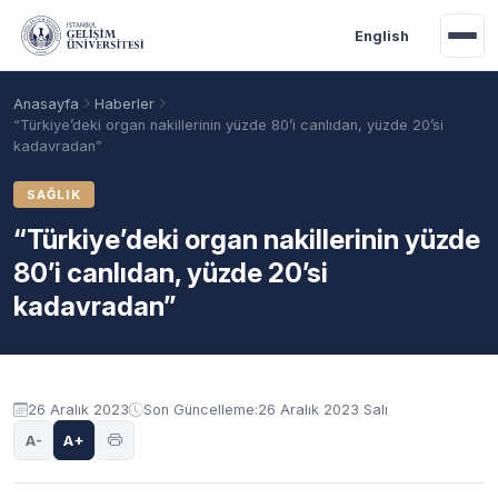
Ana içeriğe geç
English
Anasayfa
Haberler
“Türkiye’deki organ nakillerinin yüzde 80’i canlıdan, yüzde 20’si
kadavradan”
SAĞLIK
“Türkiye’deki organ nakillerinin yüzde
80’i canlıdan, yüzde 20’si
kadavradan”
Akademik Takvim
Burslar
Taban Puanlar
26 Aralık 2023
Son Güncelleme:
26 Aralık 2023 Salı
A-
A+