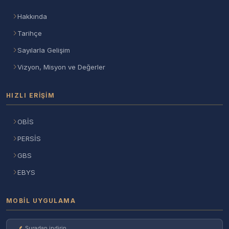
Hakkında
Tarihçe
Sayılarla Gelişim
Vizyon, Misyon ve Değerler
HIZLI ERIŞIM
OBİS
PERSİS
GBS
EBYS
MOBIL UYGULAMA
Şuradan indirin