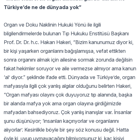
Türkiye’de ne de dünyada yok”
Organ ve Doku Naklinin Hukuki Yönü ile ilgili
bilgilendirmelerde bulunan Tıp Hukuku Enstitüsü Başkanı
Prof. Dr. Dr. h.c. Hakan Hakeri, “Bizim kanunumuz diyor ki,
bir kişi yaşarken organlarını bağışlamışsa, vefat ettikten
sonra organını almak için ailesine sormak zorunda değilsin
fakat hekimler soruyor ve aile vermezse almıyor ama kanun
‘al’ diyor.” şeklinde ifade etti. Dünyada ve Türkiye’de, organ
mafyasıyla ilgili çok yanlış algılar olduğunu belirten Hakeri,
“Organ mafyası olayını çok duyuyoruz tıp alanında, başka
bir alanda mafya yok ama organ olayına girdiğimizde
mafyadan bahsediyoruz. Çok yanlış inanışlar var. İnsanlar
şunu düşünüyor; ‘insanları kaçırıyorlar ve organlarını
alıyorlar’. Kesinlikle böyle bir şey söz konusu değil. Hatta
öyle ki, uyup uymayacağını bilmiyorsunuz ki, kaç kişiyi