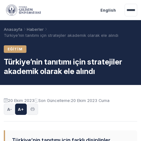
Ana içeriğe geç
English
Anasayfa
Haberler
Türkiye’nin tanıtımı için stratejiler akademik olarak ele alındı
EĞITIM
Türkiye’nin tanıtımı için stratejiler
akademik olarak ele alındı
20 Ekim 2023
Son Güncelleme:
20 Ekim 2023 Cuma
Akademik Takvim
Burslar
Taban Puanlar
A-
A+
Türkiye’nin tanıtımı için farklı disiplinler