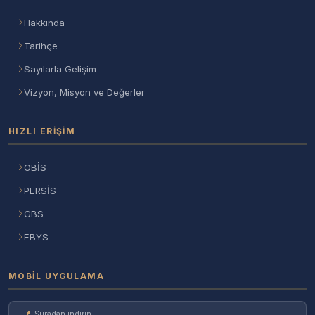
Hakkında
Tarihçe
Sayılarla Gelişim
Vizyon, Misyon ve Değerler
HIZLI ERIŞIM
OBİS
PERSİS
GBS
EBYS
MOBIL UYGULAMA
Şuradan indirin