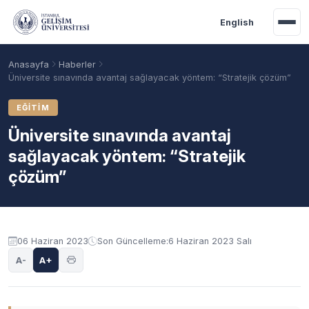
Ana içeriğe geç
English
Anasayfa
Haberler
Üniversite sınavında avantaj sağlayacak yöntem: “Stratejik çözüm”
EĞITIM
Üniversite sınavında avantaj
sağlayacak yöntem: “Stratejik
çözüm”
Akademik Takvim
Burslar
Taban Puanlar
06 Haziran 2023
Son Güncelleme:
6 Haziran 2023 Salı
A-
A+