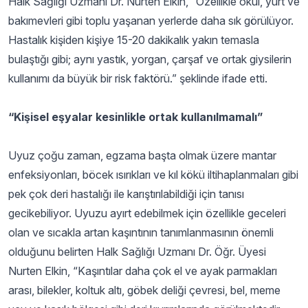
Halk Sağlığı Uzmanı Dr. Nurten Elkin, “Özellikle okul, yurt ve
bakımevleri gibi toplu yaşanan yerlerde daha sık görülüyor.
Hastalık kişiden kişiye 15-20 dakikalık yakın temasla
bulaştığı gibi; aynı yastık, yorgan, çarşaf ve ortak giysilerin
kullanımı da büyük bir risk faktörü.” şeklinde ifade etti.
“Kişisel eşyalar kesinlikle ortak kullanılmamalı”
Uyuz çoğu zaman, egzama başta olmak üzere mantar
enfeksiyonları, böcek ısırıkları ve kıl kökü iltihaplanmaları gibi
pek çok deri hastalığı ile karıştırılabildiği için tanısı
gecikebiliyor. Uyuzu ayırt edebilmek için özellikle geceleri
olan ve sıcakla artan kaşıntının tanımlanmasının önemli
olduğunu belirten Halk Sağlığı Uzmanı Dr. Öğr. Üyesi
Nurten Elkin, “Kaşıntılar daha çok el ve ayak parmakları
arası, bilekler, koltuk altı, göbek deliği çevresi, bel, meme