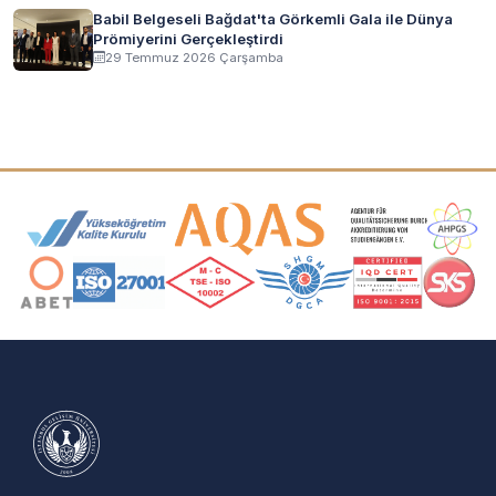
Babil Belgeseli Bağdat'ta Görkemli Gala ile Dünya
Prömiyerini Gerçekleştirdi
29 Temmuz 2026 Çarşamba
Akreditasyon ve Üyelik Logoları