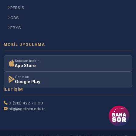
PERSİS
GBS
EBYS
MOBIL UYGULAMA
Şuradan indirin
App Store
Get it on
Google Play
İLETIŞIM
0 (212) 422 70 00
bilgi@gelisim.edu.tr