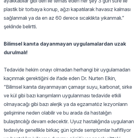
ayakkabılar gibi deri ile temas eden her şey 3 gün süre ile
plastik bir torbaya konup, ağzı kapatılarak havasız kalması
sağlanmalı ya da en az 60 derece sıcaklıkta yıkanmalı.”
şeklinde belirtti.
Bilimsel kanıta dayanmayan uygulamalardan uzak
durulmalı!
Tedavide hekim onayı olmadan herhangi bir uygulamadan
kaçınmak gerektiğini de ifade eden Dr. Nurten Elkin,
“Bilimsel kanıta dayanmayan çamaşır suyu, karbonat, sirke
ve kül gibi bazı karışımların uygulanması tedavide etkili
olmayacağı gibi bazı alerjik ya da egzamatöz lezyonların
gelişimine neden olabilir ve bu arada da hastalığın
bulaştırıcılığı devam edecektir. Uyuz hastalığında uygulanan
tedaviyle genellikle birkaç gün içinde semptomlar hafifliyor