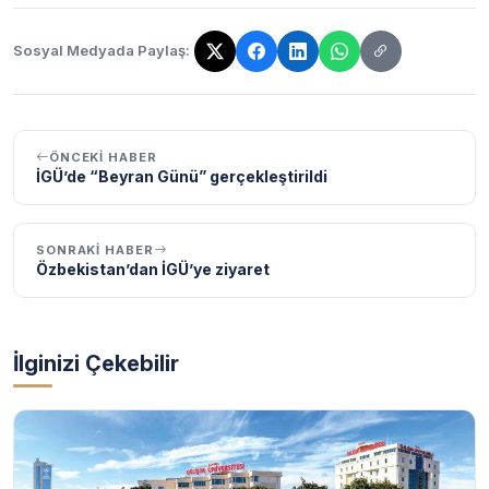
Sosyal Medyada Paylaş:
Bağlantı kopyalandı!
ÖNCEKI HABER
İGÜ’de “Beyran Günü” gerçekleştirildi
SONRAKI HABER
Özbekistan’dan İGÜ’ye ziyaret
İlginizi Çekebilir