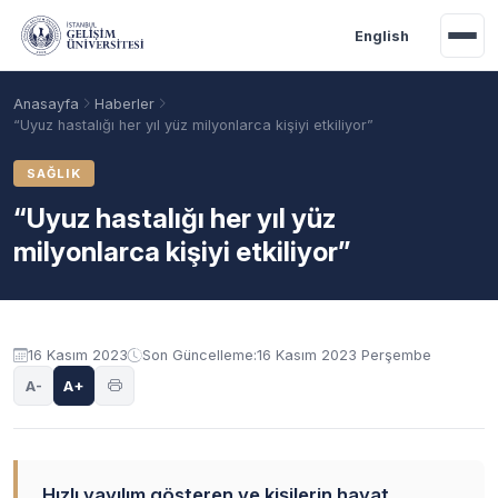
Ana içeriğe geç
English
Anasayfa
Haberler
“Uyuz hastalığı her yıl yüz milyonlarca kişiyi etkiliyor”
SAĞLIK
“Uyuz hastalığı her yıl yüz
milyonlarca kişiyi etkiliyor”
16 Kasım 2023
Son Güncelleme:
16 Kasım 2023 Perşembe
Akademik Takvim
Burslar
Taban Puanlar
A-
A+
Hızlı yayılım gösteren ve kişilerin hayat