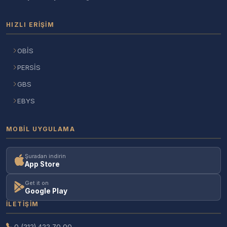
HIZLI ERIŞIM
OBİS
PERSİS
GBS
EBYS
MOBIL UYGULAMA
Şuradan indirin
App Store
Get it on
Google Play
İLETIŞIM
0 (212) 422 70 00