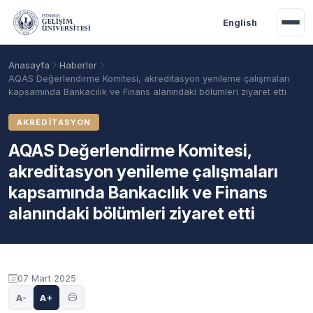
Ana içeriğe geç
English
Anasayfa
Haberler
AQAS Değerlendirme Komitesi, akreditasyon yenileme çalışmaları
kapsamında Bankacılık ve Finans alanındaki bölümleri ziyaret etti
AKREDITASYON
AQAS Değerlendirme Komitesi,
akreditasyon yenileme çalışmaları
kapsamında Bankacılık ve Finans
alanındaki bölümleri ziyaret etti
Akademik Takvim
Burslar
Taban Puanlar
07 Mart 2025
A-
A+