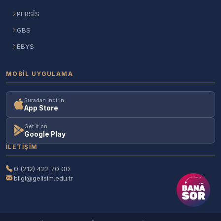
PERSİS
GBS
EBYS
MOBIL UYGULAMA
Şuradan indirin
App Store
Get it on
Google Play
İLETIŞIM
0 (212) 422 70 00
bilgi@gelisim.edu.tr