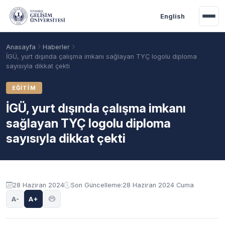
Ana içeriğe geç
English
Anasayfa
Haberler
İGÜ, yurt dışında çalışma imkanı sağlayan TYÇ logolu diploma
sayısıyla dikkat çekti
EĞITIM
İGÜ, yurt dışında çalışma imkanı
sağlayan TYÇ logolu diploma
sayısıyla dikkat çekti
Akademik Takvim
Burslar
Taban Puanlar
28 Haziran 2024
Son Güncelleme:
28 Haziran 2024 Cuma
A-
A+