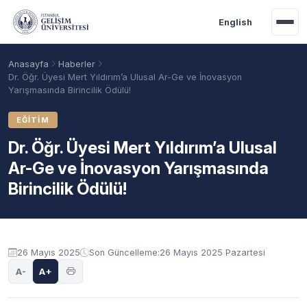
Ana içeriğe geç
English
Anasayfa
Haberler
Dr. Öğr. Üyesi Mert Yıldırım’a Ulusal Ar-Ge ve İnovasyon
Yarışmasında Birincilik Ödülü!
EĞITIM
Dr. Öğr. Üyesi Mert Yıldırım’a Ulusal
Ar-Ge ve İnovasyon Yarışmasında
Birincilik Ödülü!
Akademik Takvim
Burslar
Taban Puanlar
26 Mayıs 2025
Son Güncelleme:
26 Mayıs 2025 Pazartesi
A-
A+