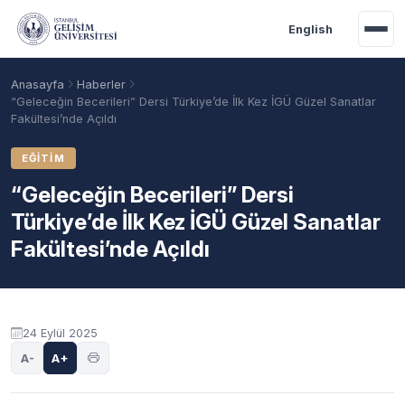
Ana içeriğe geç
English
Anasayfa
Haberler
“Geleceğin Becerileri” Dersi Türkiye’de İlk Kez İGÜ Güzel Sanatlar
Fakültesi’nde Açıldı
EĞITIM
“Geleceğin Becerileri” Dersi
Türkiye’de İlk Kez İGÜ Güzel Sanatlar
Fakültesi’nde Açıldı
Akademik Takvim
Burslar
Taban Puanlar
24 Eylül 2025
A-
A+