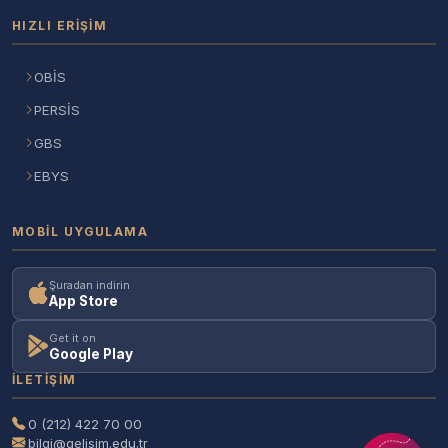
HIZLI ERIŞIM
OBİS
PERSİS
GBS
EBYS
MOBIL UYGULAMA
Şuradan indirin
App Store
Get it on
Google Play
İLETIŞIM
0 (212) 422 70 00
bilgi@gelisim.edu.tr