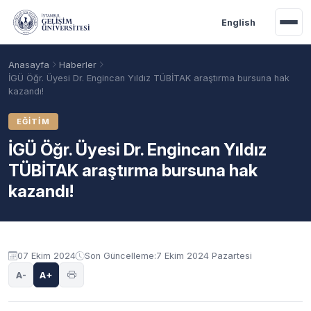
Ana içeriğe geç
English
Anasayfa
Haberler
İGÜ Öğr. Üyesi Dr. Engincan Yıldız TÜBİTAK araştırma bursuna hak
kazandı!
EĞITIM
İGÜ Öğr. Üyesi Dr. Engincan Yıldız
TÜBİTAK araştırma bursuna hak
kazandı!
Akademik Takvim
Burslar
Taban Puanlar
07 Ekim 2024
Son Güncelleme:
7 Ekim 2024 Pazartesi
A-
A+