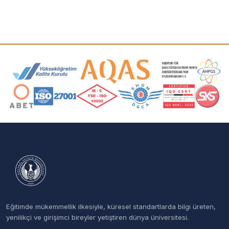
Akreditasyon ve Üyelik Logoları
Eğitimde mükemmellik ilkesiyle, küresel standartlarda bilgi üreten,
yenilikçi ve girişimci bireyler yetiştiren dünya üniversitesi.