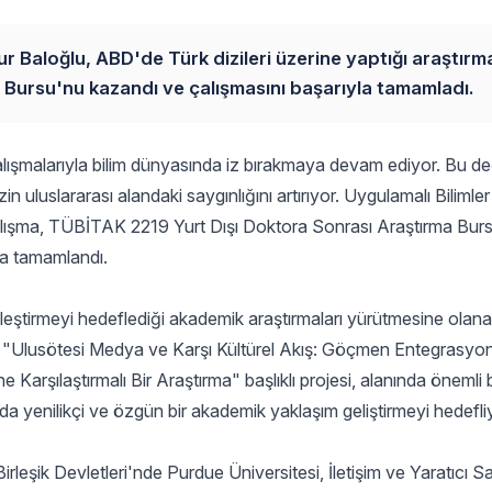
ur Baloğlu, ABD'de Türk dizileri üzerine yaptığı araştırma
Bursu'nu kazandı ve çalışmasını başarıyla tamamladı.
alışmalarıyla bilim dünyasında iz bırakmaya devam ediyor. Bu de
n uluslararası alandaki saygınlığını artırıyor. Uygulamalı Bilimler
alışma, TÜBİTAK 2219 Yurt Dışı Doktora Sonrası Araştırma Bur
la tamamlandı.
leştirmeyi hedeflediği akademik araştırmaları yürütmesine olan
 "Ulusötesi Medya ve Karşı Kültürel Akış: Göçmen Entegrasyo
Karşılaştırmalı Bir Araştırma" başlıklı projesi, alanında önemli b
nda yenilikçi ve özgün bir akademik yaklaşım geliştirmeyi hedefli
leşik Devletleri'nde Purdue Üniversitesi, İletişim ve Yaratıcı S