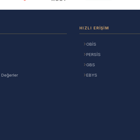
HIZLI ERIŞIM
OBİS
PERSİS
GBS
 Değerler
EBYS