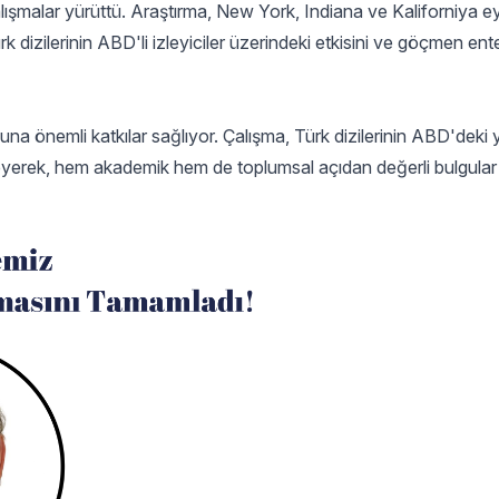
ışmalar yürüttü. Araştırma, New York, Indiana ve Kaliforniya ey
Türk dizilerinin ABD'li izleyiciler üzerindeki etkisini ve göçmen e
nuna önemli katkılar sağlıyor. Çalışma, Türk dizilerinin ABD'deki
nceleyerek, hem akademik hem de toplumsal açıdan değerli bulgula