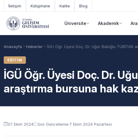
Ana içeriğe geç
İletişim
Kütüphane
Kalite
Blog
Üniversite
Akademik
Ara
Anasayfa
Haberler
İGÜ Öğr. Üyesi Doç. Dr. Uğur Baloğlu TÜBİTAK a
EĞITIM
İGÜ Öğr. Üyesi Doç. Dr. U
araştırma bursuna hak kaz
Akademik Takvim
Burslar
Taban Puanlar
07 Ekim 2024
Son Güncelleme:
7 Ekim 2024 Pazartesi