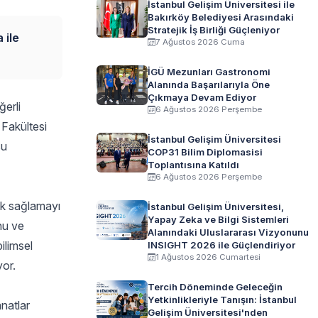
İstanbul Gelişim Üniversitesi ile
Bakırköy Belediyesi Arasındaki
Stratejik İş Birliği Güçleniyor
 ile
7 Ağustos 2026 Cuma
İGÜ Mezunları Gastronomi
Alanında Başarılarıyla Öne
Çıkmaya Devam Ediyor
ğerli
6 Ağustos 2026 Perşembe
 Fakültesi
İstanbul Gelişim Üniversitesi
su
COP31 Bilim Diplomasisi
Toplantısına Katıldı
6 Ağustos 2026 Perşembe
ak sağlamayı
İstanbul Gelişim Üniversitesi,
Yapay Zeka ve Bilgi Sistemleri
nu ve
Alanındaki Uluslararası Vizyonunu
ilimsel
INSIGHT 2026 ile Güçlendiriyor
1 Ağustos 2026 Cumartesi
yor.
Tercih Döneminde Geleceğin
Yetkinlikleriyle Tanışın: İstanbul
anatlar
Gelişim Üniversitesi'nden