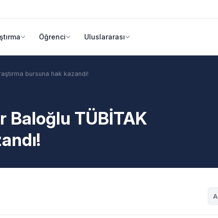
ştırma
Öğrenci
Uluslararası
raştırma bursuna hak kazandı!
ğur Baloğlu TÜBİTAK
andı!
A