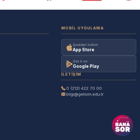
MOBIL UYGULAMA
Şuradan indirin
App Store
Get it on
Google Play
İLETIŞIM
0 (212) 422 70 00
bilgi@gelisim.edu.tr