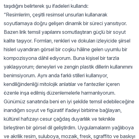
taşıdığını belirterek şu ifadeleri kullandı:
“Resimlerim, çeşitli resimsel unsurları kullanarak
soyutlamaya doğru gelişen dinamik bir süreci yansıtıyor.
Bazen lirik temsil yapılarını somutlaştıran güçlü bir soyut
kalite taşıyor. Formları, renkleri ve dokuları izleyicide şiirsel
hisleri uyandıran görsel bir coşku hâline gelen uyumlu bir
kompozisyona dâhil ediyorum. Buna kişisel bir tarzla
yaklaşıyorum; deneyleri ve zengin plastik dillerin kullanımını
benimsiyorum. Aynı anda farklı stilleri kullanıyor,
kendiliğindenliği mitolojik anlatılar ve fanteziler içeren
özenle inşa edilmiş düzenlemelerle harmanlıyorum.
Günümüz sanatında beni en iyi şekilde temsil edebileceğine
inandığım soyut ve figüratif ifadeyi birbirine bağlayan,
kültürel hafızayı cesur çağdaş duyarlılık ve teknikle
birleştiren bir görsel dil geliştirdim. Uygulamalarım yağlıboya
ve akrilik resim, suluboya, mozaik, fresk, sgraffito ve baskıyı