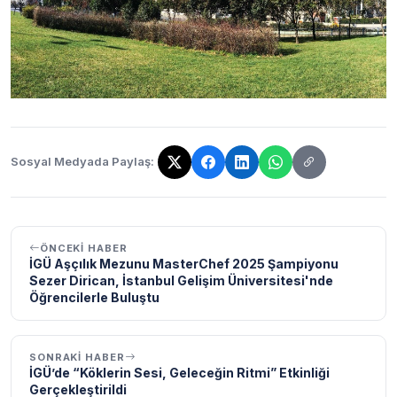
Sosyal Medyada Paylaş:
Bağlantı kopyalandı!
ÖNCEKI HABER
İGÜ Aşçılık Mezunu MasterChef 2025 Şampiyonu
Sezer Dirican, İstanbul Gelişim Üniversitesi'nde
Öğrencilerle Buluştu
SONRAKI HABER
İGÜ’de “Köklerin Sesi, Geleceğin Ritmi” Etkinliği
Gerçekleştirildi