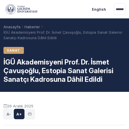
Ana içeriğe geç
English
Anasayfa
Haberler
İGÜ Akademisyeni Prof. Dr. İsmet Çavuşoğlu, Estopia Sanat Galerisi
Sanatçı Kadrosuna Dâhil Edildi
SANAT
İGÜ Akademisyeni Prof. Dr. İsmet
Çavuşoğlu, Estopia Sanat Galerisi
Sanatçı Kadrosuna Dâhil Edildi
Akademik Takvim
Burslar
Taban Puanlar
26 Aralık 2025
A-
A+