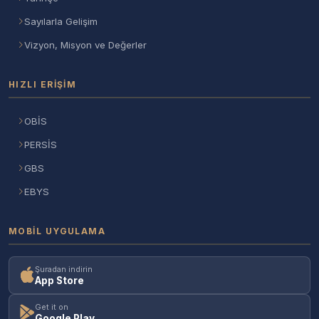
Sayılarla Gelişim
Vizyon, Misyon ve Değerler
HIZLI ERIŞIM
OBİS
PERSİS
GBS
EBYS
MOBIL UYGULAMA
Şuradan indirin
App Store
Get it on
Google Play