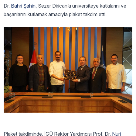
Dr.
Bahri Şahin
, Sezer Dirican’a üniversiteye katkılarını ve
başarılarını kutlamak amacıyla plaket takdim etti.
Plaket takdiminde, İGÜ Rektör Yardımcısı Prof. Dr.
Nuri