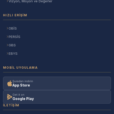
Vizyon, Misyon ve Değerler
HIZLI ERIŞIM
OBİS
PERSİS
GBS
EBYS
MOBIL UYGULAMA
Şuradan indirin
App Store
Get it on
Google Play
İLETIŞIM