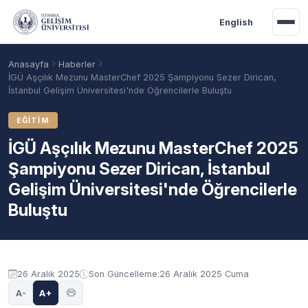
Ana içeriğe geç
English
Anasayfa
Haberler
İGÜ Aşçılık Mezunu MasterChef 2025 Şampiyonu Sezer Dirican,
İstanbul Gelişim Üniversitesi'nde Öğrencilerle Buluştu
EĞITIM
İGÜ Aşçılık Mezunu MasterChef 2025
Şampiyonu Sezer Dirican, İstanbul
Gelişim Üniversitesi'nde Öğrencilerle
Buluştu
Akademik Takvim
Burslar
Taban Puanlar
26 Aralık 2025
Son Güncelleme:
26 Aralık 2025 Cuma
A-
A+