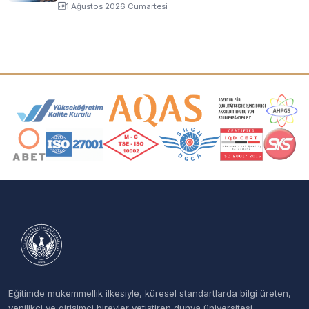
1 Ağustos 2026 Cumartesi
Akreditasyon ve Üyelik Logoları
Eğitimde mükemmellik ilkesiyle, küresel standartlarda bilgi üreten,
yenilikçi ve girişimci bireyler yetiştiren dünya üniversitesi.