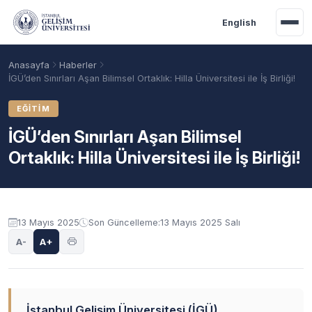
Ana içeriğe geç
English
Anasayfa
Haberler
İGÜ’den Sınırları Aşan Bilimsel Ortaklık: Hilla Üniversitesi ile İş Birliği!
EĞITIM
İGÜ’den Sınırları Aşan Bilimsel
Ortaklık: Hilla Üniversitesi ile İş Birliği!
13 Mayıs 2025
Son Güncelleme:
13 Mayıs 2025 Salı
Akademik Takvim
Burslar
Taban Puanlar
A-
A+
İstanbul Gelişim Üniversitesi (İGÜ),