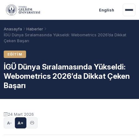
Ana içeriğe geç
English
Anasayfa
Haberler
İGÜ Dünya Sıralamasında Yükseldi: Webometrics 2026’da Dikkat
Çeken Başarı
EĞITIM
İGÜ Dünya Sıralamasında Yükseldi:
Webometrics 2026’da Dikkat Çeken
Başarı
Akademik Takvim
Burslar
Taban Puanlar
24 Mart 2026
A-
A+