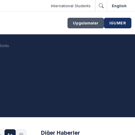
International Students
English
Uygulamalar
IGUMER
 Buldu
Diğer Haberler
-
A+