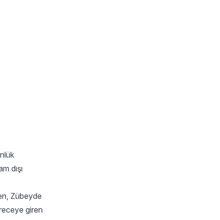
ünlük
am dışı
ken, Zübeyde
ereceye giren