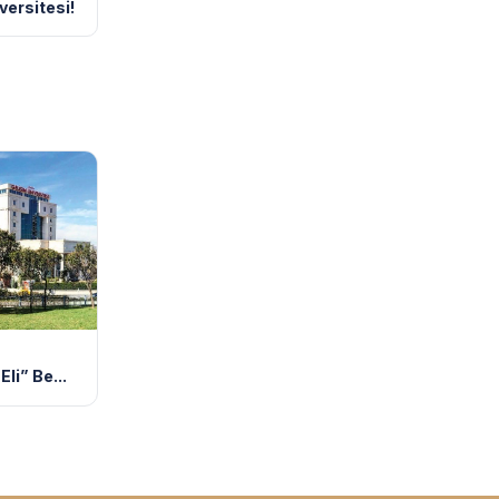
versitesi!
li” Be...