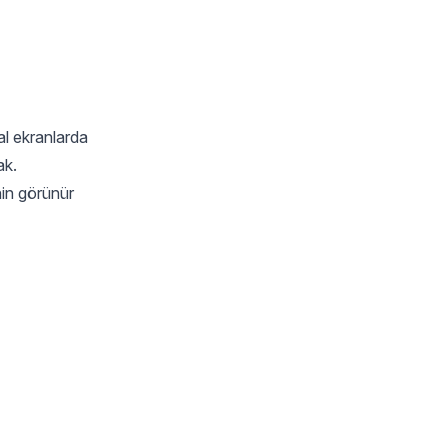
al ekranlarda
ak.
nin görünür