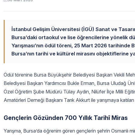
İstanbul Gelişim Üniversitesi (İGÜ) Sanat ve Tas
Bursa’daki ortaokul ve lise öğrencilerine yönelik dü
Yarışması’nın ödül töreni, 25 Mart 2026 tarihinde B
Bursa’nın tarihi ve kültürel mirasını objektiflerine 
Ödül törenine Bursa Büyükşehir Belediyesi Başkan Vekili Mehmet
Belediyesi Başkan Yardımcısı Bukle Erman, Bursa Uludağ Ünivers
Özel Öğretim Şube Müdürü Tülay Aydın, Nilüfer İlçe Milli E
Amatörleri Derneği Başkanı Tarık Akkurt ile yarışmaya katılan ö
Gençlerin Gözünden 700 Yıllık Tarihî Miras
Yarışma, Bursa’da öğrenim gören gençlerin şehrin Osmanlı miras