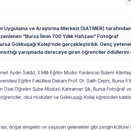
arım Uygulama ve Araştırma Merkezi (SATMER) tarafından
zenlenen “Bursa İlinin 700 Yıllık Hafızası” Fotoğraf
ursa Gökkuşağı Koleji’nde gerçekleştirildi. Genç yetene
yansıttığı yarışmada dereceye giren öğrenciler ödüllerini a
 Aydın Saldız, İl Milli Eğitim Müdür Yardımcısı Bülent Altıntaş,
itesi Eğitim Fakültesi Dekanı Prof. Dr. Salih Çepni, Bursa İl Mi
ğitim Özel Öğretim Şube Müdürü Kahraman Şık, Bursa Fotoğraf 
ğrenciler, okul müdürleri ve Gökkuşağı Koleji öğrencileri katıldı
ı, doğal simgeleri ve yaşayan gelenekleri gibi zengin kültürel 