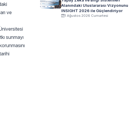
Yapay Zeka ve Bilgi Sistemleri
daki
Alanındaki Uluslararası Vizyonunu
INSIGHT 2026 ile Güçlendiriyor
arı ve
1 Ağustos 2026 Cumartesi
niversitesi
atkı sunmayı
n korunmasını
arihi