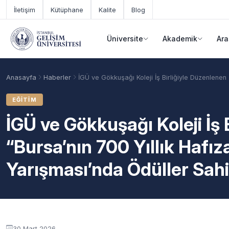
Ana içeriğe geç
İletişim
Kütüphane
Kalite
Blog
Üniversite
Akademik
Ara
Anasayfa
Haberler
İGÜ ve Gökkuşağı Koleji İş Birliğiyle Düzenlenen 
EĞITIM
İGÜ ve Gökkuşağı Koleji İş 
“Bursa’nın 700 Yıllık Hafız
Yarışması’nda Ödüller Sahi
Akademik Takvim
Burslar
Taban Puanlar
30 Mart 2026