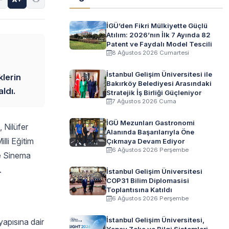
İGÜ’den Fikri Mülkiyette Güçlü
Atılım: 2026’nın İlk 7 Ayında 82
Patent ve Faydalı Model Tescili
8 Ağustos 2026 Cumartesi
İstanbul Gelişim Üniversitesi ile
klerin
Bakırköy Belediyesi Arasındaki
ldı.
Stratejik İş Birliği Güçleniyor
7 Ağustos 2026 Cuma
İGÜ Mezunları Gastronomi
 Nilüfer
Alanında Başarılarıyla Öne
lli Eğitim
Çıkmaya Devam Ediyor
6 Ağustos 2026 Perşembe
ve Sinema
.
İstanbul Gelişim Üniversitesi
COP31 Bilim Diplomasisi
Toplantısına Katıldı
6 Ağustos 2026 Perşembe
İstanbul Gelişim Üniversitesi,
yapısına dair