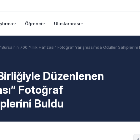
ştırma
Öğrenci
Uluslararası
“Bursa’nın 700 Yıllık Hafızası” Fotoğraf Yarışması’nda Ödüller Sahiplerini
Birliğiyle Düzenlenen
ası” Fotoğraf
plerini Buldu
A