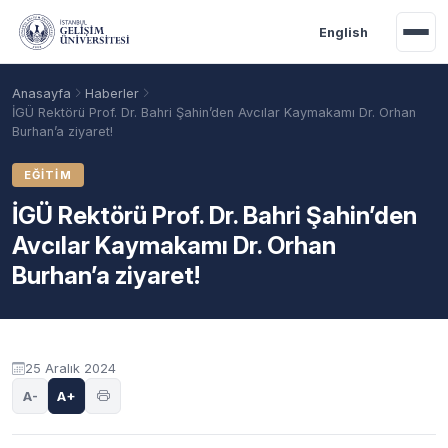
Ana içeriğe geç
English
Anasayfa
Haberler
İGÜ Rektörü Prof. Dr. Bahri Şahin’den Avcılar Kaymakamı Dr. Orhan
Burhan’a ziyaret!
EĞITIM
İGÜ Rektörü Prof. Dr. Bahri Şahin’den
Avcılar Kaymakamı Dr. Orhan
Burhan’a ziyaret!
Akademik Takvim
Burslar
Taban Puanlar
25 Aralık 2024
A-
A+