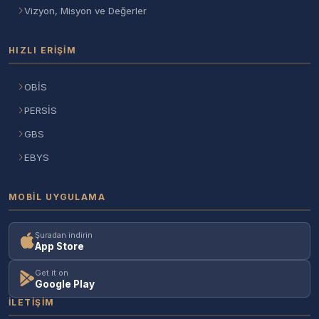
Vizyon, Misyon ve Değerler
HIZLI ERIŞIM
OBİS
PERSİS
GBS
EBYS
MOBIL UYGULAMA
Şuradan indirin
App Store
Get it on
Google Play
İLETIŞIM