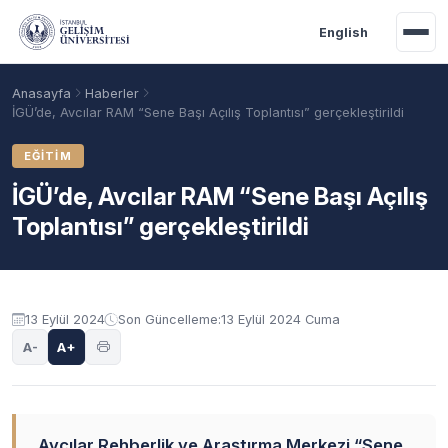
Ana içeriğe geç
English
Anasayfa
Haberler
İGÜ’de, Avcılar RAM “Sene Başı Açılış Toplantısı” gerçekleştirildi
EĞITIM
İGÜ’de, Avcılar RAM “Sene Başı Açılış
Toplantısı” gerçekleştirildi
13 Eylül 2024
Son Güncelleme:
13 Eylül 2024 Cuma
Akademik Takvim
Burslar
Taban Puanlar
A-
A+
Avcılar Rehberlik ve Araştırma Merkezi “Sene