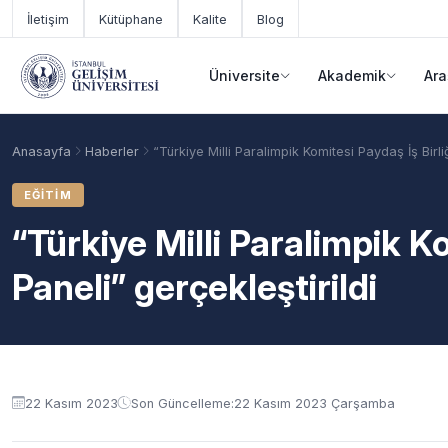
Ana içeriğe geç
İletişim
Kütüphane
Kalite
Blog
Üniversite
Akademik
Ara
Anasayfa
Haberler
“Türkiye Milli Paralimpik Komitesi Paydaş İş Birliğ
EĞITIM
“Türkiye Milli Paralimpik Ko
Paneli” gerçekleştirildi
Akademik Takvim
Burslar
Taban Puanlar
22 Kasım 2023
Son Güncelleme:
22 Kasım 2023 Çarşamba