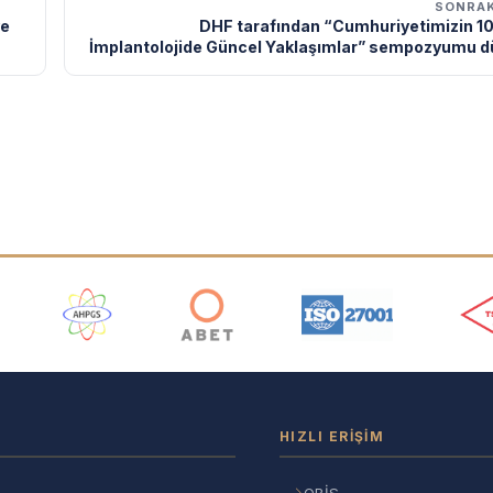
SONRAK
ve
DHF tarafından “Cumhuriyetimizin 10
İmplantolojide Güncel Yaklaşımlar” sempozyumu d
ı
HIZLI ERIŞIM