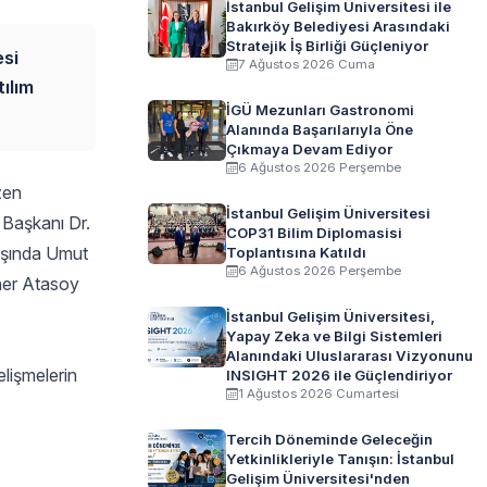
İstanbul Gelişim Üniversitesi ile
Bakırköy Belediyesi Arasındaki
Stratejik İş Birliği Güçleniyor
esi
7 Ağustos 2026 Cuma
tılım
İGÜ Mezunları Gastronomi
Alanında Başarılarıyla Öne
Çıkmaya Devam Ediyor
6 Ağustos 2026 Perşembe
zen
İstanbul Gelişim Üniversitesi
 Başkanı Dr.
COP31 Bilim Diplomasisi
nşında Umut
Toplantısına Katıldı
6 Ağustos 2026 Perşembe
ner Atasoy
İstanbul Gelişim Üniversitesi,
Yapay Zeka ve Bilgi Sistemleri
Alanındaki Uluslararası Vizyonunu
elişmelerin
INSIGHT 2026 ile Güçlendiriyor
1 Ağustos 2026 Cumartesi
Tercih Döneminde Geleceğin
Yetkinlikleriyle Tanışın: İstanbul
Gelişim Üniversitesi'nden