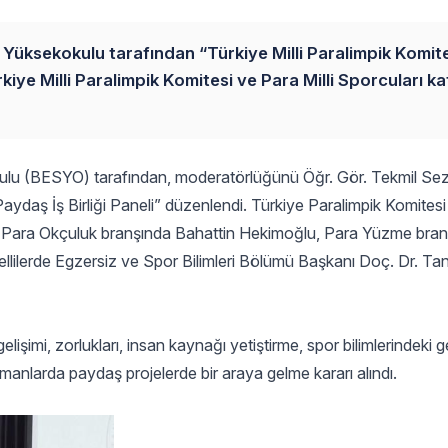
 Yüksekokulu tarafından “Türkiye Milli Paralimpik Komit
rkiye Milli Paralimpik Komitesi ve Para Milli Sporcuları ka
okulu (BESYO) tarafından, moderatörlüğünü Öğr. Gör. Tekmil Se
Paydaş İş Birliği Paneli” düzenlendi. Türkiye Paralimpik Komitesi
 Para Okçuluk branşında Bahattin Hekimoğlu, Para Yüzme bra
ilerde Egzersiz ve Spor Bilimleri Bölümü Başkanı Doç. Dr. Ta
işimi, zorlukları, insan kaynağı yetiştirme, spor bilimlerindeki g
amanlarda paydaş projelerde bir araya gelme kararı alındı.