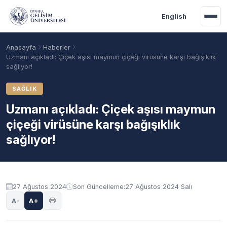
Ana içeriğe geç
English
Anasayfa
Haberler
Uzmanı açıkladı: Çiçek aşısı maymun çiçeği virüsüne karşı bağışıklık
sağlıyor!
SAĞLIK
Uzmanı açıkladı: Çiçek aşısı maymun
çiçeği virüsüne karşı bağışıklık
sağlıyor!
Akademik Takvim
Burslar
Taban Puanlar
27 Ağustos 2024
Son Güncelleme:
27 Ağustos 2024 Salı
A-
A+