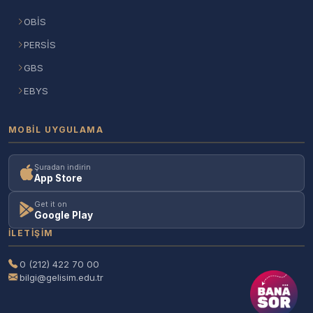
OBİS
PERSİS
GBS
EBYS
MOBIL UYGULAMA
Şuradan indirin
App Store
Get it on
Google Play
İLETIŞIM
0 (212) 422 70 00
bilgi@gelisim.edu.tr